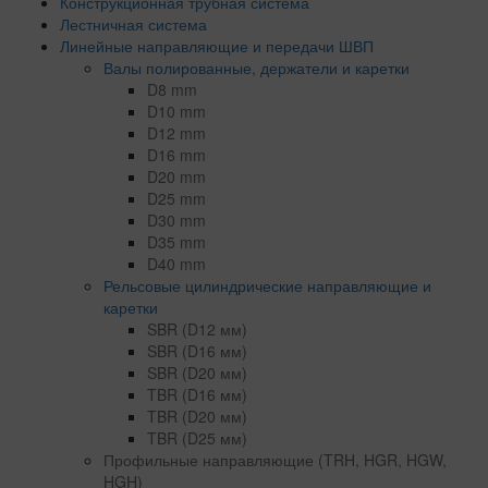
Конструкционная трубная система
Лестничная система
Линейные направляющие и передачи ШВП
Валы полированные, держатели и каретки
D8 mm
D10 mm
D12 mm
D16 mm
D20 mm
D25 mm
D30 mm
D35 mm
D40 mm
Рельсовые цилиндрические направляющие и
каретки
SBR (D12 мм)
SBR (D16 мм)
SBR (D20 мм)
TBR (D16 мм)
TBR (D20 мм)
TBR (D25 мм)
Профильные направляющие (TRH, HGR, HGW,
HGH)