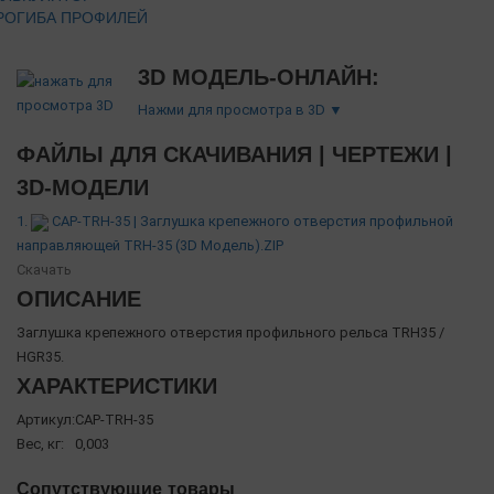
РОГИБА ПРОФИЛЕЙ
3D МОДЕЛЬ-ОНЛАЙН:
Нажми для просмотра в 3D ▼
ФАЙЛЫ ДЛЯ СКАЧИВАНИЯ | ЧЕРТЕЖИ |
3D-МОДЕЛИ
1.
CAP-TRH-35 | Заглушка крепежного отверстия профильной
направляющей TRH-35 (3D Модель).ZIP
Скачать
ОПИСАНИЕ
Заглушка крепежного отверстия профильного рельса TRH35 /
HGR35.
ХАРАКТЕРИСТИКИ
Артикул:
CAP-TRH-35
Вес, кг:
0,003
Сопутствующие товары