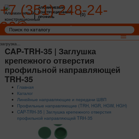
+7 (351) 248-24-
АЛЮМИНИЕВЫЙ
КОНСТРУКЦИОННЫЙ
(0)
ПРОФИЛЬ
36
Войти
Корзина: 0
Toggle
navigat
загрузка...
CAP-TRH-35 | Заглушка
крепежного отверстия
профильной направляющей
TRH-35
Главная
Каталог
Линейные направляющие и передачи ШВП
Профильные направляющие (TRH, HGR, HGW, HGH)
CAP-TRH-35 | Заглушка крепежного отверстия
профильной направляющей TRH-35