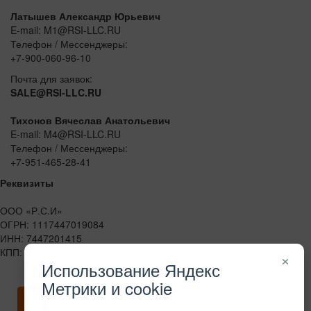
Латышев Александр Юрьевич
E-mail: M1@RSI-LLC.RU
Телефон / Мессенджеры:
+7-900-060-96-10
Почта для заявок:
SALE@RSI-LLC.RU
Тихонов Вячеслав Анатольевич
E-mail: M4@RSI-LLC.RU
Телефон / Мессенджеры:
+7-951-465-28-41
Реквизиты
ООО «Р.С.И»
ОГРН: 1117447019084
ИНН: 7447201415
КПП: 744701001
×
Использование Яндекс
Метрики и cookie
Скачать карточку предприятия