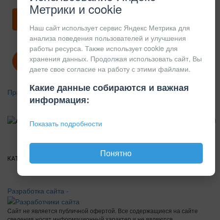
Метрики и cookie
Скачать карточку предприятия
Наш сайт использует сервис Яндекс Метрика для
анализа поведения пользователей и улучшения
работы ресурса. Также использует cookie для
хранения данных. Продолжая использовать сайт, Вы
Политика конфиденциальности
даете свое согласие на работу с этими файлами.
Какие данные собираются и важная
Правила возврата
информация:
АЛЮМИНИЕВЫЙ
КОНСТРУКЦИОННЫЙ
Показать подробности
ПРОФИЛЬ
Понятно
КАТАЛОГ
О
ПОКУПАТЕЛЯМ
ВАКАНСИИ
ПРАЙС
НОВОСТИ
КОНТАКТЫ
КОМПАНИИ
Разработка сайта -
Cайт не является публичной офертой. Все содержащиеся на сайте
сведения носят информационный характер и не являются