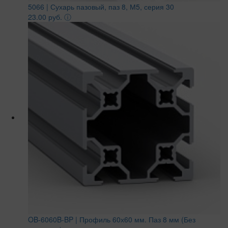
5066 | Сухарь пазовый, паз 8, М5, серия 30
23.00 руб.
ⓘ
OB-6060B-BP | Профиль 60х60 мм. Паз 8 мм (Без