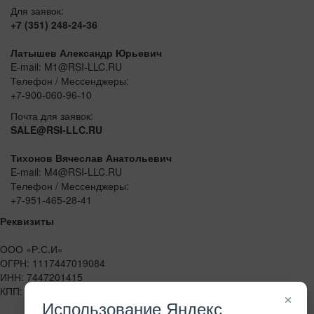
Для заявок:
+7 (351) 248-24-36
Латышев Александр Юрьевич
E-mail: M1@RSI-LLC.RU
Телефон / Мессенджеры:
+7-900-060-96-10
Почта для заявок:
SALE@RSI-LLC.RU
Тихонов Вячеслав Анатольевич
E-mail: M4@RSI-LLC.RU
Телефон / Мессенджеры:
+7-951-465-28-41
Реквизиты
ООО «Р.С.И»
ОГРН: 1117447019084
ИНН: 7447201415
КПП: 744701001
×
Использование Яндекс