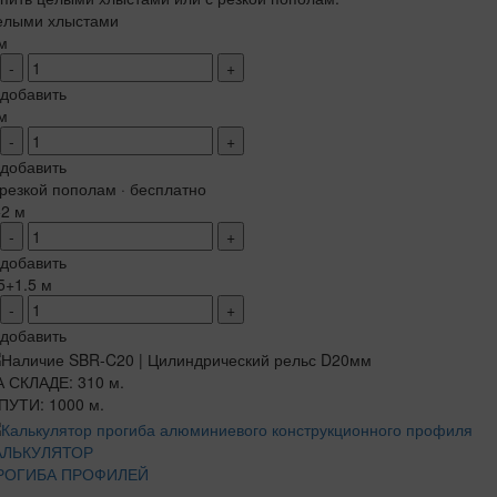
елыми хлыстами
м
-
+
добавить
м
-
+
добавить
резкой пополам · бесплатно
+2 м
-
+
добавить
5+1.5 м
-
+
добавить
 СКЛАДЕ: 310 м.
ПУТИ: 1000 м.
АЛЬКУЛЯТОР
РОГИБА ПРОФИЛЕЙ