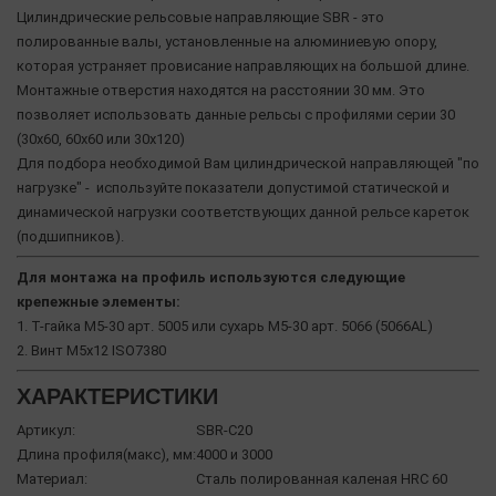
Цилиндрические рельсовые направляющие SBR - это
полированные валы, установленные на алюминиевую опору,
которая устраняет провисание направляющих на большой длине.
Монтажные отверстия находятся на расстоянии 30 мм. Это
позволяет использовать данные рельсы с профилями серии 30
(30х60, 60х60 или 30х120)
Для подбора необходимой Вам цилиндрической направляющей "по
нагрузке" - используйте показатели допустимой статической и
динамической нагрузки соответствующих данной рельсе кареток
(подшипников).
Для монтажа на профиль используются следующие
крепежные элементы:
1. Т-гайка М5-30 арт. 5005 или сухарь М5-30 арт. 5066 (5066AL)
2. Винт М5х12 ISO7380
ХАРАКТЕРИСТИКИ
Артикул:
SBR-C20
Длина профиля(макс), мм:
4000 и 3000
Материал:
Сталь полированная каленая HRC 60