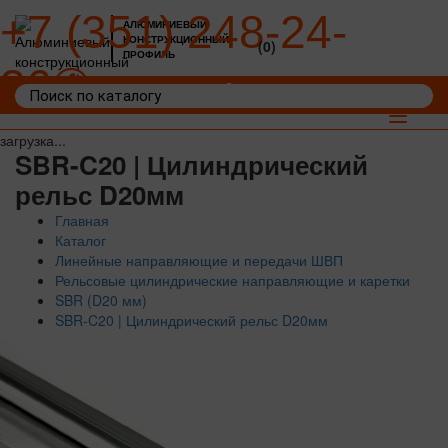
+7 (351) 248-24-
АЛЮМИНИЕВЫЙ
КОНСТРУКЦИОННЫЙ
(0)
ПРОФИЛЬ
36
Войти
Корзина: 0
Toggle
navigat
загрузка...
SBR-C20 | Цилиндрический
рельс D20мм
Главная
Каталог
Линейные направляющие и передачи ШВП
Рельсовые цилиндрические направляющие и каретки
SBR (D20 мм)
SBR-C20 | Цилиндрический рельс D20мм