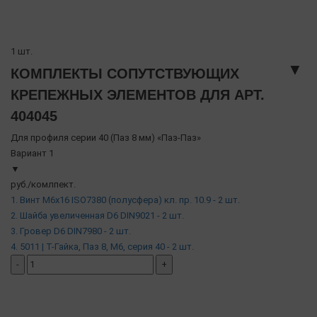
1 шт.
▼
КОМПЛЕКТЫ СОПУТСТВУЮЩИХ
КРЕПЕЖНЫХ ЭЛЕМЕНТОВ ДЛЯ АРТ.
404045
Для профиля серии 40 (Паз 8 мм) «Паз-Паз»
Вариант 1
▼
руб./комлпект.
1. Винт М6х16 ISO7380 (полусфера) кл. пр. 10.9 - 2 шт.
2. Шайба увеличенная D6 DIN9021 - 2 шт.
3. Гровер D6 DIN7980 - 2 шт.
4. 5011 | Т-Гайка, Паз 8, М6, серия 40 - 2 шт.
-
+
добавить комплект
( в наличии )