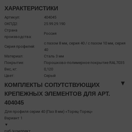
ХАРАКТЕРИСТИКИ
Артикул:
404045
ОКПД2:
25.99.29.190
Страна
Россия
производства:
с пазом 8 мм, серия 40 / с пазом 10 мм, серия
Серия профилей:
40
Материал:
Сталь 3 мм
Покрытие:
Порошково-полимерное покрытие RAL7035
Вес, кг:
0,120
Цвет:
Серый
▼
КОМПЛЕКТЫ СОПУТСТВУЮЩИХ
КРЕПЕЖНЫХ ЭЛЕМЕНТОВ ДЛЯ АРТ.
404045
Для профиля серии 40 (Паз 8 мм) «Торец-Торец»
Вариант 1
▼
руб./комлпект.