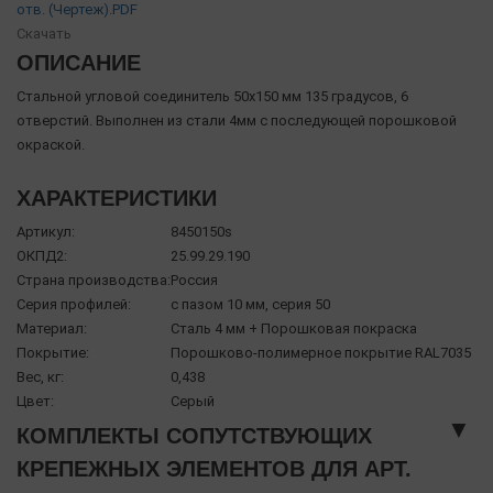
отв. (Чертеж).PDF
Скачать
ОПИСАНИЕ
Стальной угловой соединитель 50х150 мм 135 градусов, 6
отверстий. Выполнен из стали 4мм с последующей порошковой
окраской.
ХАРАКТЕРИСТИКИ
Артикул:
8450150s
ОКПД2:
25.99.29.190
Страна производства:
Россия
Серия профилей:
с пазом 10 мм, серия 50
Материал:
Сталь 4 мм + Порошковая покраска
Покрытие:
Порошково-полимерное покрытие RAL7035
Вес, кг:
0,438
Цвет:
Серый
▼
КОМПЛЕКТЫ СОПУТСТВУЮЩИХ
КРЕПЕЖНЫХ ЭЛЕМЕНТОВ ДЛЯ АРТ.