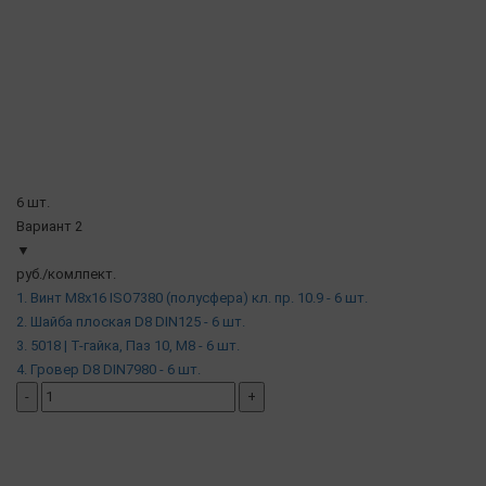
6 шт.
Вариант 2
▼
руб./комлпект.
1. Винт М8х16 ISO7380 (полусфера) кл. пр. 10.9 - 6 шт.
2. Шайба плоская D8 DIN125 - 6 шт.
3. 5018 | Т-гайка, Паз 10, М8 - 6 шт.
4. Гровер D8 DIN7980 - 6 шт.
-
+
добавить комплект
( в наличии )