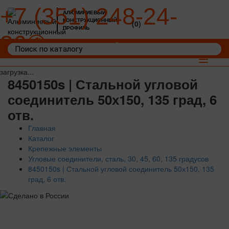
+7 (351) 248-24-
АЛЮМИНИЕВЫЙ
КОНСТРУКЦИОННЫЙ
(0)
ПРОФИЛЬ
36
Войти
Корзина: 0
Toggle
navigat
загрузка...
8450150s | Стальной угловой
соединитель 50х150, 135 град, 6
отв.
Главная
Каталог
Крепежные элементы
Угловые соединители, сталь, 30, 45, 60, 135 градусов
8450150s | Стальной угловой соединитель 50х150, 135
град, 6 отв.