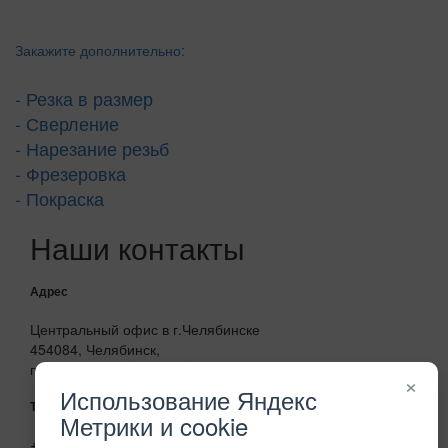
Закажите дополнительно:
- Резка в размер
- Сверление
- Нарезание резьб
- Фрезеровка
- Покраска
Наши контакты
Адрес
Центральный офис в г.Челябинске
454084, Челябинск,
пр. Победы, д. 160, оф 427а
×
Использование Яндекс
Телефон
Метрики и cookie
+7 351 248-24-36