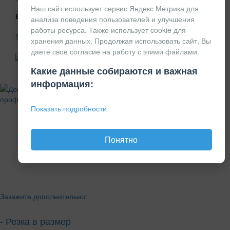
Наш сайт использует сервис Яндекс Метрика для
E-mail
анализа поведения пользователей и улучшения
работы ресурса. Также использует cookie для
SALE@RSI-LLC.RU
хранения данных. Продолжая использовать сайт, Вы
даете свое согласие на работу с этими файлами.
Переключите внимание!
Какие данные собираются и важная
Давайте постреляем!
информация:
Показать подробности
Понятно
Закажите дополнительно:
- Резка в размер