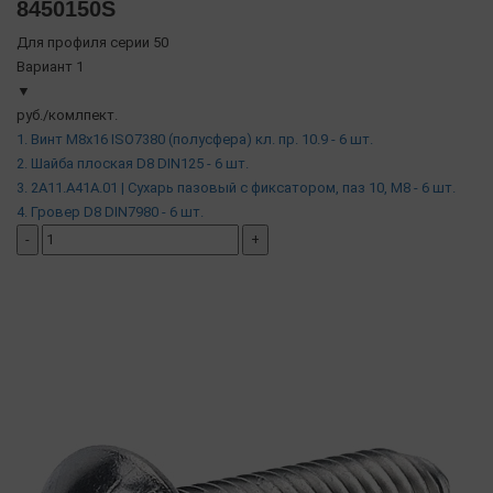
8450150S
Для профиля серии 50
Вариант 1
▼
руб./комлпект.
1. Винт М8х16 ISO7380 (полусфера) кл. пр. 10.9 - 6 шт.
2. Шайба плоская D8 DIN125 - 6 шт.
3. 2A11.A41A.01 | Сухарь пазовый c фиксатором, паз 10, М8 - 6 шт.
4. Гровер D8 DIN7980 - 6 шт.
-
+
добавить комплект
( в наличии )