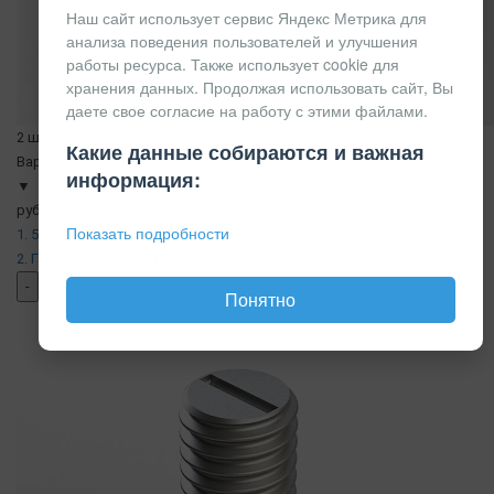
Наш сайт использует сервис Яндекс Метрика для
анализа поведения пользователей и улучшения
работы ресурса. Также использует cookie для
хранения данных. Продолжая использовать сайт, Вы
даете свое согласие на работу с этими файлами.
2 шт.
Какие данные собираются и важная
Вариант 4
информация:
▼
руб./комлпект.
Показать подробности
1. 5030 | Болт Т-образный М8х20 паз 10 - 2 шт.
2. Гайка с фланцем М8 DIN6923 - 2 шт.
-
+
Понятно
добавить комплект
( в наличии )