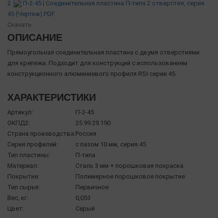
2.
П-2-45 | Соединительная пластина П-типа 2 отверстия, серия
45 (Чертеж).PDF
Скачать
ОПИСАНИЕ
Прямоугольная соединительная пластина с двумя отверстиями
для крепежа. Подходит для конструкций с использованием
конструкционного алюминиевого профиля RSI серии 45.
ХАРАКТЕРИСТИКИ
Артикул:
П-2-45
ОКПД2:
25.99.29.190
Страна производства:
Россия
Серия профилей:
с пазом 10 мм, серия 45
Тип пластины:
П-типа
Материал:
Сталь 3 мм + порошковая покраска
Покрытие:
Полимерное порошковое покрытие
Тип сырья:
Первичное
Вес, кг:
0,053
Цвет:
Серый