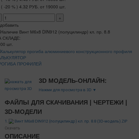
( -20 % )
4.32 РУБ.
от 19000 шт.
+
добавить
А СКЛАДЕ:
00 шт.
АЛЬКУЛЯТОР
РОГИБА ПРОФИЛЕЙ
3D МОДЕЛЬ-ОНЛАЙН:
Нажми для просмотра в 3D ▼
ФАЙЛЫ ДЛЯ СКАЧИВАНИЯ | ЧЕРТЕЖИ |
3D-МОДЕЛИ
1.
Винт М6х8 DIN912 (полуцилиндр) кл. пр. 8.8 (3D-модель).ZIP
Скачать
ОПИСАНИЕ