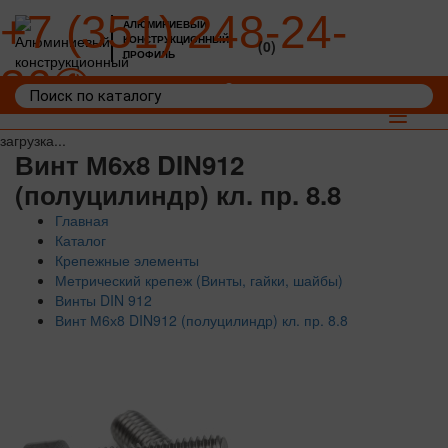
+7 (351) 248-24-
АЛЮМИНИЕВЫЙ
КОНСТРУКЦИОННЫЙ
(0)
ПРОФИЛЬ
36
Войти
Корзина: 0
Toggle
navigat
загрузка...
Винт М6х8 DIN912
(полуцилиндр) кл. пр. 8.8
Главная
Каталог
Крепежные элементы
Метрический крепеж (Винты, гайки, шайбы)
Винты DIN 912
Винт М6х8 DIN912 (полуцилиндр) кл. пр. 8.8