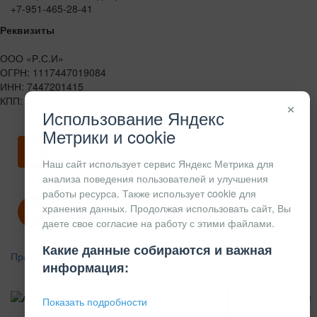
+7-951-465-28-41
Реквизиты
ООО «Р.С.И»
ОГРН: 1117447019084
ИНН: 7447201415
КПП: 744701001
×
Использование Яндекс
Метрики и cookie
Скачать карточку предприятия
Наш сайт использует сервис Яндекс Метрика для
анализа поведения пользователей и улучшения
работы ресурса. Также использует cookie для
хранения данных. Продолжая использовать сайт, Вы
Политика конфиденциальности
даете свое согласие на работу с этими файлами.
Какие данные собираются и важная
Правила возврата
информация:
АЛЮМИНИЕВЫЙ
КОНСТРУКЦИОННЫЙ
Показать подробности
ПРОФИЛЬ