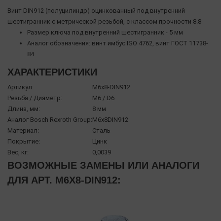
Винт DIN912 (полуцилиндр) оцинкованный под внутренний
шестигранник с метрической резьбой, с классом прочности 8.8
Размер ключа под внутренний шестигранник - 5 мм
Аналог обозначения: винт имбус ISO 4762, винт ГОСТ 11738-
84
ХАРАКТЕРИСТИКИ
Артикул:
М6х8-DIN912
Резьба / Диаметр:
М6 / D6
Длина, мм:
8 мм
Аналог Bosch Rexroth Group:
М6x8DIN912
Материал:
Сталь
Покрытие:
Цинк
Вес, кг:
0,0039
ВОЗМОЖНЫЕ ЗАМЕНЫ ИЛИ АНАЛОГИ
ДЛЯ АРТ. М6Х8-DIN912: