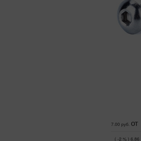
от
7.00 руб.
( -2 % )
6.86