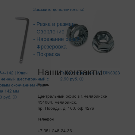
Закажите дополнительно:
- Резка в размер
- Сверление
- Нарезание резьб
- Фрезеровка
- Покраска
Наши контакты
-4-142 | Ключ
Гайка с фланцем М6 DIN6923
иненный шестигранный с
2.90 руб.
ⓘ
овым окончанием 4 мм
Адрес
на 142 мм
Центральный офис в г.Челябинске
0 руб.
ⓘ
454084, Челябинск,
пр. Победы, д. 160, оф 427а
Телефон
+7 351 248-24-36