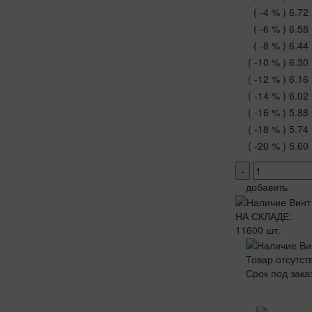
( -4 % )
6.72
( -6 % )
6.58
( -8 % )
6.44
( -10 % )
6.30
( -12 % )
6.16
( -14 % )
6.02
( -16 % )
5.88
( -18 % )
5.74
( -20 % )
5.60
-
добавить
НА СКЛАДЕ:
11600 шт.
Товар отсутст
Срок под зака