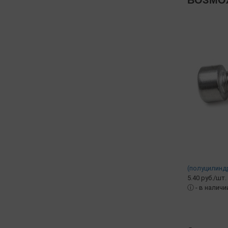
ВОЗМОЖ
(полуцилиндр)
5.40 руб./шт.
ⓘ
- в наличи