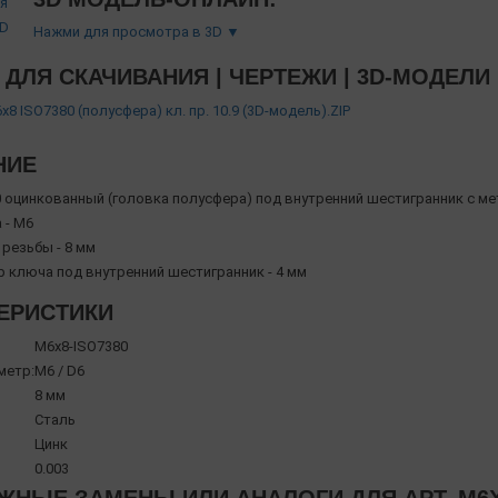
Нажми для просмотра в 3D ▼
ДЛЯ СКАЧИВАНИЯ | ЧЕРТЕЖИ | 3D-МОДЕЛИ
8 ISO7380 (полусфера) кл. пр. 10.9 (3D-модель).ZIP
НИЕ
0 оцинкованный (головка полусфера) под внутренний шестигранник с ме
 - М6
резьбы - 8 мм
р ключа под внутренний шестигранник - 4 мм
ЕРИСТИКИ
М6х8-ISO7380
метр:
М6 / D6
8 мм
Сталь
Цинк
0.003