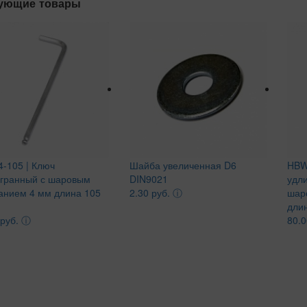
ующие товары
-105 | Ключ
Шайба увеличенная D6
HBW
гранный с шаровым
DIN9021
удл
анием 4 мм длина 105
2.30 руб.
ⓘ
шар
дли
 руб.
ⓘ
80.0