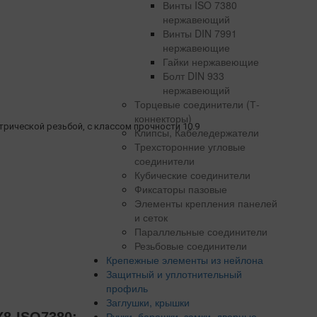
Винты ISO 7380
нержавеющий
Винты DIN 7991
нержавеющие
Гайки нержавеющие
Болт DIN 933
нержавеющий
Торцевые соединители (Т-
коннекторы)
трической резьбой, с классом прочности 10.9
Клипсы, Кабеледержатели
Трехсторонние угловые
соединители
Кубические соединители
Фиксаторы пазовые
Элементы крепления панелей
и сеток
Параллельные соединители
Резьбовые соединители
Крепежные элементы из нейлона
Защитный и уплотнительный
профиль
Заглушки, крышки
Ручки, барашки, замки, дверные