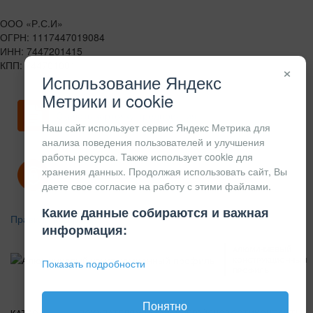
ООО «Р.С.И»
ОГРН: 1117447019084
ИНН: 7447201415
КПП: 744701001
×
Использование Яндекс
Метрики и cookie
Скачать карточку предприятия
Наш сайт использует сервис Яндекс Метрика для
анализа поведения пользователей и улучшения
работы ресурса. Также использует cookie для
хранения данных. Продолжая использовать сайт, Вы
Политика конфиденциальности
даете свое согласие на работу с этими файлами.
Какие данные собираются и важная
Правила возврата
информация:
АЛЮМИНИЕВЫЙ
КОНСТРУКЦИОННЫЙ
Показать подробности
ПРОФИЛЬ
Понятно