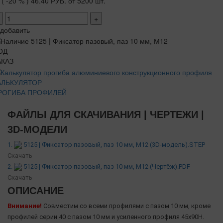
( -20 % )
46.40 РУБ.
от 5200 шт.
+
добавить
ОД
АКАЗ
АЛЬКУЛЯТОР
РОГИБА ПРОФИЛЕЙ
ФАЙЛЫ ДЛЯ СКАЧИВАНИЯ | ЧЕРТЕЖИ |
3D-МОДЕЛИ
1.
5125 | Фиксатор пазовый, паз 10 мм, М12 (3D-модель).STEP
Скачать
2.
5125 | Фиксатор пазовый, паз 10 мм, М12 (Чертёж).PDF
Скачать
ОПИСАНИЕ
Внимание!
Совместим со всеми профилями с пазом 10 мм, кроме
профилей серии 40 с пазом 10 мм и усиленного профиля 45х90H.