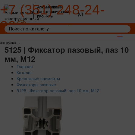
+7 (351) 248-24-
АЛЮМИНИЕВЫЙ
КОНСТРУКЦИОННЫЙ
(0)
ПРОФИЛЬ
36
Войти
Корзина: 0
Toggle
navigat
загрузка...
5125 | Фиксатор пазовый, паз 10
мм, М12
Главная
Каталог
Крепежные элементы
Фиксаторы пазовые
5125 | Фиксатор пазовый, паз 10 мм, М12