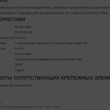
НИЕ
ий сварной угловой соединитель, специально разработанный для усил
профили. Подходит для профилей серии 40, с шириной паза 8 и 10 мм.
ЕРИСТИКИ
82.440.600s
25.99.29.190
зводства:
Россия
лей:
с пазом 8 мм, серия 40 / с пазом 10 мм, серия 40
 мм:
8 и 10
Сталь 4 мм
Порошково-полимерное покрытие RAL7035
10.91
Серый
КТЫ СОПУТСТВУЮЩИХ КРЕПЕЖНЫХ ЭЛЕМЕНТ
ерии 40 с пазом 8 мм
т.
 ISO7380 (полусфера) кл. пр. 10.9 - 28 шт.