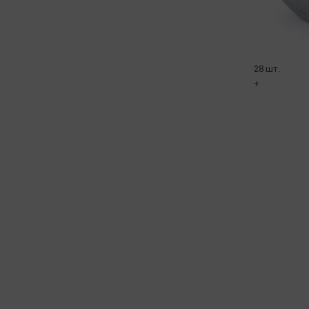
28 шт.
+