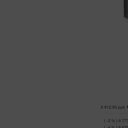
6 912.00 руб.
( -2 % )
6 77
( -4 % )
6 63