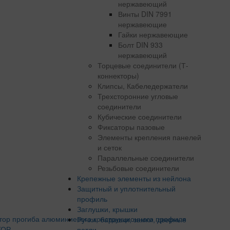
нержавеющий
Винты DIN 7991
нержавеющие
Гайки нержавеющие
Болт DIN 933
нержавеющий
Торцевые соединители (Т-
коннекторы)
Клипсы, Кабеледержатели
Трехсторонние угловые
соединители
Кубические соединители
Фиксаторы пазовые
Элементы крепления панелей
и сеток
Параллельные соединители
Резьбовые соединители
Крепежные элементы из нейлона
Защитный и уплотнительный
профиль
Заглушки, крышки
Ручки, барашки, замки, дверные
ТОР
петли