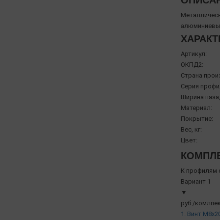
ОПИСА
Металлическ
алюминиевые 
ХАРАКТ
Артикул:
ОКПД2:
Страна прои
Серия профи
Ширина паза,
Материал:
Покрытие:
Вес, кг:
Цвет:
КОМПЛЕ
К профилям с
Вариант 1
▼
руб./комлпек
1. Винт М8х20