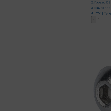
2. Гровер D8 
3. Шайба пло
4. 5260 | Сух
-
добавить ко
( в наличии )