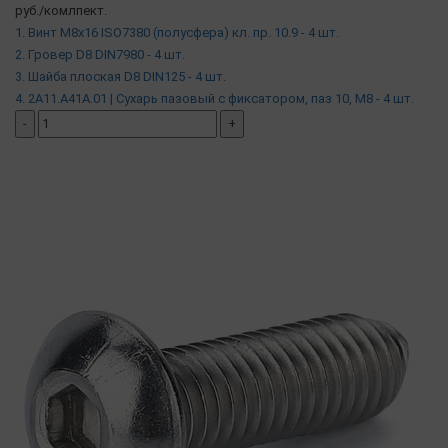
руб./комлпект.
1. Винт М8х16 ISO7380 (полусфера) кл. пр. 10.9 - 4 шт.
2. Гровер D8 DIN7980 - 4 шт.
3. Шайба плоская D8 DIN125 - 4 шт.
4. 2A11.A41A.01 | Сухарь пазовый c фиксатором, паз 10, М8 - 4 шт.
-
+
добавить комплект
( в наличии )