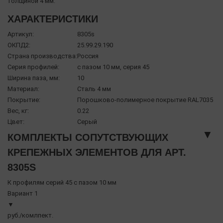
толщиной 4 мм.
ХАРАКТЕРИСТИКИ
Артикул:
8305s
ОКПД2:
25.99.29.190
Страна производства:
Россия
Серия профилей:
с пазом 10 мм, серия 45
Ширина паза, мм:
10
Материал:
Сталь 4 мм
Покрытие:
Порошково-полимерное покрытие RAL7035
Вес, кг:
0.22
Цвет:
Серый
▼
КОМПЛЕКТЫ СОПУТСТВУЮЩИХ
КРЕПЕЖНЫХ ЭЛЕМЕНТОВ ДЛЯ АРТ.
8305S
К профилям серий 45 с пазом 10 мм
Вариант 1
▼
руб./комлпект.