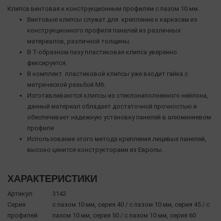
Клипса винтовая к конструкционным профилям с пазом 10 мм.
Винтовые клипсы служат для крепление к каркасам из
конструкционного профиля панелей из различных
материалов, различной толщины.
В Т-образном пазу пластиковая клипса уверенно
фиксируется.
В комплект пластиковой клипсы уже входит гайка с
метрической резьбой М6.
Изготавливаются клипсы из стеклонаполненного нейлона,
данный материал обладает достаточной прочностью и
обеспечивает надежную установку панелей в алюминиевом
профиле
Использование этого метода крепления лицевых панелей,
высоко ценится конструкторами из Европы.
ХАРАКТЕРИСТИКИ
Артикул:
3142
Серия
с пазом 10 мм, серия 40 / с пазом 10 мм, серия 45 / с
профилей:
пазом 10 мм, серия 50 / с пазом 10 мм, серия 60