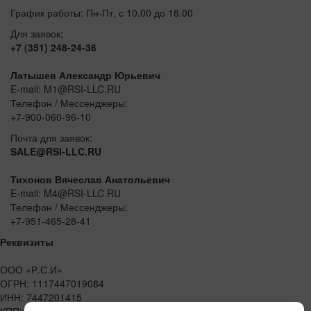
График работы: Пн-Пт, с 10.00 до 18.00
Для заявок:
+7 (351) 248-24-36
Латышев Александр Юрьевич
E-mail: M1@RSI-LLC.RU
Телефон / Мессенджеры:
+7-900-060-96-10
Почта для заявок:
SALE@RSI-LLC.RU
Тихонов Вячеслав Анатольевич
E-mail: M4@RSI-LLC.RU
Телефон / Мессенджеры:
+7-951-465-28-41
Реквизиты
ООО «Р.С.И»
ОГРН: 1117447019084
ИНН: 7447201415
КПП: 744701001