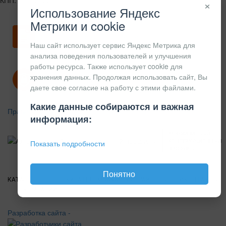
×
Использование Яндекс
Метрики и cookie
Скачать карточку предприятия
Наш сайт использует сервис Яндекс Метрика для
анализа поведения пользователей и улучшения
работы ресурса. Также использует cookie для
хранения данных. Продолжая использовать сайт, Вы
Политика конфиденциальности
даете свое согласие на работу с этими файлами.
Какие данные собираются и важная
Правила возврата
информация:
АЛЮМИНИЕВЫЙ
КОНСТРУКЦИОННЫЙ
Показать подробности
ПРОФИЛЬ
Понятно
КАТАЛОГ
О
ПОКУПАТЕЛЯМ
ВАКАНСИИ
ПРАЙС
НОВОСТИ
КОНТАКТЫ
КОМПАНИИ
Разработка сайта -