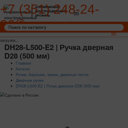
+7 (351) 248-24-
АЛЮМИНИЕВЫЙ
КОНСТРУКЦИОННЫЙ
(0)
ПРОФИЛЬ
36
Войти
Корзина: 0
Toggle
navigat
загрузка...
DH28-L500-E2 | Ручка дверная
D28 (500 мм)
Главная
Каталог
Ручки, барашки, замки, дверные петли
Дверные ручки
DH28-L500-E2 | Ручка дверная D28 (500 мм)