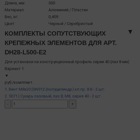
Длина, мм:
500
Материал:
Алюминий / Пластик
Вес, кг:
0,409
Цвет:
Черный / Серебристый
▼
КОМПЛЕКТЫ СОПУТСТВУЮЩИХ
КРЕПЕЖНЫХ ЭЛЕМЕНТОВ ДЛЯ АРТ.
DH28-L500-E2
Для установки на конструкционный профиль серии 40 (паз 8 мм)
Вариант 1
▼
руб./комлпект.
1. Винт М8х20 DIN912 (полуцилиндр) кл.пр. 8.8 - 2 шт.
2. 5071 | Сухарь пазовый, паз 8, М8, серия 40 - 2 шт.
-
+
добавить комплект
( в наличии )