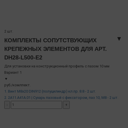
2 шт.
▼
КОМПЛЕКТЫ СОПУТСТВУЮЩИХ
КРЕПЕЖНЫХ ЭЛЕМЕНТОВ ДЛЯ АРТ.
DH28-L500-E2
Для установки на конструкционный профиль с пазом 10 мм
Вариант 1
▼
руб./комлпект.
1. Винт М8х20 DIN912 (полуцилиндр) кл.пр. 8.8 - 2 шт.
2. 2A11.A41A.01 | Сухарь пазовый c фиксатором, паз 10, М8 - 2 шт.
-
+
добавить комплект
( в наличии )