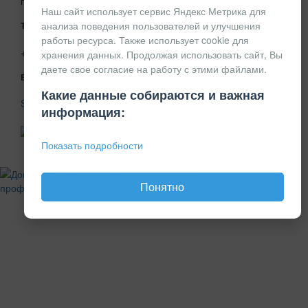
пр. Победы, д. 160, оф 427а
Наш сайт использует сервис Яндекс Метрика для
анализа поведения пользователей и улучшения
Телефон
работы ресурса. Также использует cookie для
+7 351 248-24-36
хранения данных. Продолжая использовать сайт, Вы
даете свое согласие на работу с этими файлами.
E-mail
Какие данные собираются и важная
SALE@RSI-LLC.RU
информация:
Показать подробности
Иногда стоит
немного расслабиться
Понятно