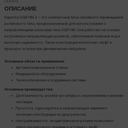
Скачать
ОПИСАНИЕ
Каретка SGB15N-3 — это компактный блок линейного перемещения
роликового типа, предназначенный для использования с
направляющими рельсами типа SGR15N. Она работает на основе
встроенных направляющих роликов, обеспечивая плавный ход и
высокую надежность. Такая конструкция исключает люфт и
проворот втулки при динамических нагрузках.
Основные области применения:
Автоматизированные станки
Медицинское оборудование
Телескопические и подъемные системы
Основные преимущества:
Долговечность: ролики устойчивы к загрязнениям и мелким
частицам.
Простота: одна каретка и направляющая заменяют
сложную конструкцию из двух рельсов.
Настраиваемость: эксцентриковые ролики позволяют
легко регулировать прижим и устранять люфт.