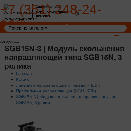
+7 (351) 248-24-
АЛЮМИНИЕВЫЙ
КОНСТРУКЦИОННЫЙ
(0)
ПРОФИЛЬ
36
Войти
Корзина: 0
Toggle
navigat
загрузка...
SGB15N-3 | Модуль скольжения
направляющей типа SGB15N, 3
ролика
Главная
Каталог
Линейные направляющие и передачи ШВП
Профильные направляющие (SGR, SGB)
SGB15N-3 | Модуль скольжения направляющей типа
SGB15N, 3 ролика