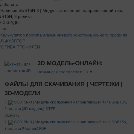
добавить
А СКЛАДЕ:
 шт.
АЛЬКУЛЯТОР
РОГИБА ПРОФИЛЕЙ
3D МОДЕЛЬ-ОНЛАЙН:
Нажми для просмотра в 3D ▼
ФАЙЛЫ ДЛЯ СКАЧИВАНИЯ | ЧЕРТЕЖИ |
3D-МОДЕЛИ
1.
SGB15N-3 | Модуль скольжения направляющей типа SGB15N,
3 ролика (3D-модель).STEP
Скачать
2.
SGB15N-3 | Модуль скольжения направляющей типа SGB15N,
3 ролика (Чертеж).PDF