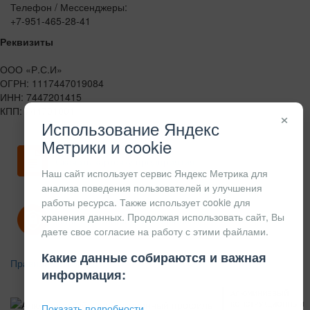
Телефон / Мессенджеры:
+7-951-465-28-41
Реквизиты
ООО «Р.С.И»
ОГРН: 1117447019084
ИНН: 7447201415
КПП: 744701001
×
Использование Яндекс
Метрики и cookie
Скачать карточку предприятия
Наш сайт использует сервис Яндекс Метрика для
анализа поведения пользователей и улучшения
работы ресурса. Также использует cookie для
хранения данных. Продолжая использовать сайт, Вы
Политика конфиденциальности
даете свое согласие на работу с этими файлами.
Какие данные собираются и важная
Правила возврата
информация:
АЛЮМИНИЕВЫЙ
КОНСТРУКЦИОННЫЙ
Показать подробности