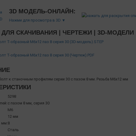
3D МОДЕЛЬ-ОНЛАЙН:
Нажми для просмотра в 3D ▼
ДЛЯ СКАЧИВАНИЯ | ЧЕРТЕЖИ | 3D-МОДЕЛИ
Болт Т-образный М6х12 паз 8 серия 30 (3D-модель).STEP
Болт Т-образный М6х12 паз 8 серия 30 (Чертеж).PDF
НИЕ
болт к станочным профилям серии 30 с пазом 8 мм. Резьба М6х12 мм
ЕРИСТИКИ
5298
лей:
с пазом 8 мм, серия 30
М6
12 мм
 мм:
8
Сталь