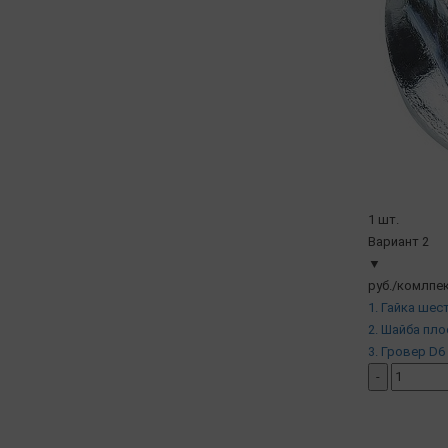
1 шт.
Вариант 2
▼
руб./комлпек
1. Гайка шес
2. Шайба пло
3. Гровер D6 
-
добавить ко
( в наличии )