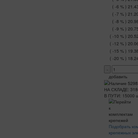
( -6 % )
21.4
( -7 % )
21.2
( -8 % )
20.9
( -9 % )
20.7
( -10 % )
20.5
( -12 % )
20.0
( -15 % )
19.3
( -20 % )
18.2
-
добавить
НА СКЛАДЕ: 318
В ПУТИ: 15000 ш
Подобрать ко
крепежных эл