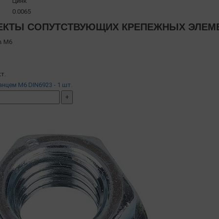
Цинк
0.0065
КТЫ СОПУТСТВУЮЩИХ КРЕПЕЖНЫХ ЭЛЕМЕН
в М6
т.
анцем М6 DIN6923 - 1 шт.
+
мплект