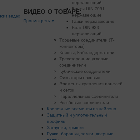
нержавеющий
Винты DIN 7991
ВИДЕО О ТОВАРЕ:
нержавеющие
Гайки нержавеющие
Просмотреть ▼
Болт DIN 933
нержавеющий
Торцевые соединители (Т-
коннекторы)
Клипсы, Кабеледержатели
Трехсторонние угловые
соединители
Кубические соединители
Фиксаторы пазовые
Элементы крепления панелей
и сеток
Параллельные соединители
Резьбовые соединители
Крепежные элементы из нейлона
Защитный и уплотнительный
профиль
Заглушки, крышки
Ручки, барашки, замки, дверные
петли