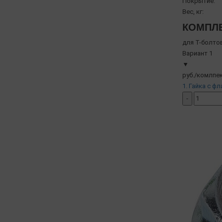
Покрытие:
Вес, кг:
КОМПЛЕ
для Т-болто
Вариант 1
▼
руб./комлпек
1. Гайка с фл
-
добавить ко
( в наличии )