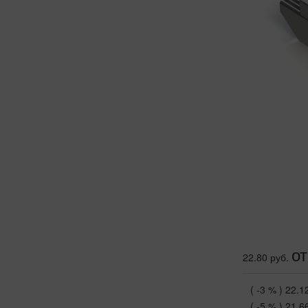
от
22.80 руб.
( -3 % )
22.1
( -5 % )
21.6