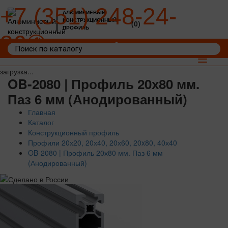
+7 (351) 248-24-
АЛЮМИНИЕВЫЙ
КОНСТРУКЦИОННЫЙ
(0)
ПРОФИЛЬ
36
Войти
Корзина: 0
Toggle
navigat
загрузка...
OB-2080 | Профиль 20х80 мм.
Паз 6 мм (Анодированный)
Главная
Каталог
Конструкционный профиль
Профили 20х20, 20х40, 20х60, 20x80, 40х40
OB-2080 | Профиль 20х80 мм. Паз 6 мм
(Анодированный)