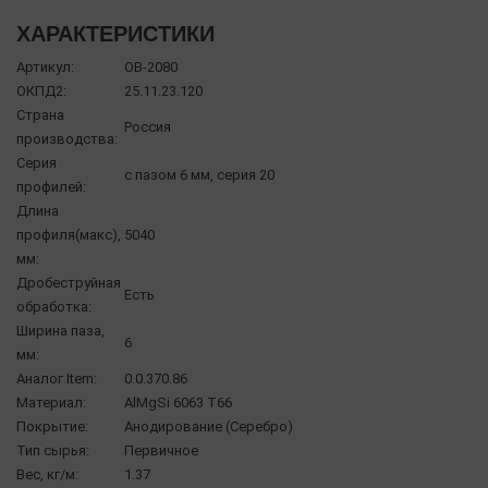
ХАРАКТЕРИСТИКИ
Артикул:
OB-2080
ОКПД2:
25.11.23.120
Страна
Россия
производства:
Серия
с пазом 6 мм, серия 20
профилей:
Длина
профиля(макс),
5040
мм:
Дробеструйная
Есть
обработка:
Ширина паза,
6
мм:
Аналог Item:
0.0.370.86
Материал:
AlMgSi 6063 Т66
Покрытие:
Анодирование (Серебро)
Тип сырья:
Первичное
Вес, кг/м:
1.37