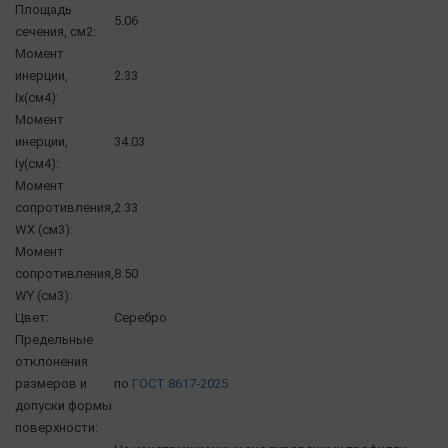
Площадь
5.06
сечения, см2:
Момент
инерции,
2.33
Ix(см4):
Момент
инерции,
34.03
Iy(см4):
Момент
сопротивления,
2.33
WX (см3):
Момент
сопротивления,
8.50
WY (см3):
Цвет:
Серебро
Предельные
отклонения
размеров и
по
ГОСТ 8617-2025
допуски формы
поверхности: