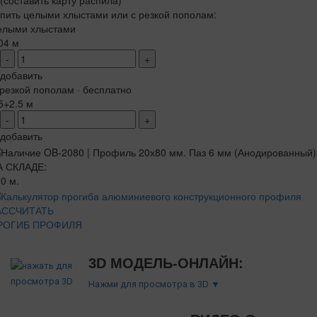
(составить карту распила)
пить целыми хлыстами или с резкой пополам:
елыми хлыстами
04 м
-
+
добавить
резкой пополам · бесплатно
5+2.5 м
-
+
добавить
А СКЛАДЕ:
0 м.
АССЧИТАТЬ
РОГИБ ПРОФИЛЯ
3D МОДЕЛЬ-ОНЛАЙН:
Нажми для просмотра в 3D ▼