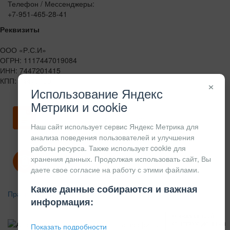
Телефон / Мессенджеры:
+7-951-465-28-41
Реквизиты
ООО «Р.С.И»
ОГРН: 1117447019084
ИНН: 7447201415
КПП: 744701001
×
Использование Яндекс
Метрики и cookie
Скачать карточку предприятия
Наш сайт использует сервис Яндекс Метрика для
анализа поведения пользователей и улучшения
работы ресурса. Также использует cookie для
хранения данных. Продолжая использовать сайт, Вы
Политика конфиденциальности
даете свое согласие на работу с этими файлами.
Какие данные собираются и важная
Правила возврата
информация:
АЛЮМИНИЕВЫЙ
КОНСТРУКЦИОННЫЙ
Показать подробности