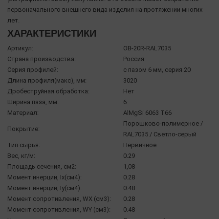
первоначального внешнего вида изделия на протяжении многих
лет.
ХАРАКТЕРИСТИКИ
Артикул:
OB-20R-RAL7035
Страна производства:
Россия
Серия профилей:
с пазом 6 мм, серия 20
Длина профиля(макс), мм:
3020
Дробеструйная обработка:
Нет
Ширина паза, мм:
6
Материал:
AlMgSi 6063 Т66
Порошково-полимерное /
Покрытие:
RAL7035 / Светло-серый
Тип сырья:
Первичное
Вес, кг/м:
0.29
Площадь сечения, см2:
1,08
Момент инерции, Ix(см4):
0.28
Момент инерции, Iy(см4):
0.48
Момент сопротивления, WX (см3):
0.28
Момент сопротивления, WY (см3):
0.48