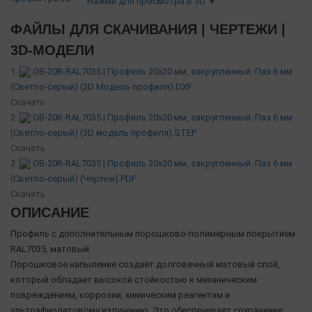
Нажми для просмотра в 3D ▼
ФАЙЛЫ ДЛЯ СКАЧИВАНИЯ | ЧЕРТЕЖИ |
3D-МОДЕЛИ
1.
OB-20R-RAL7035 | Профиль 20х20 мм, закругленный. Паз 6 мм
(Светло-серый) (2D Модель профиля).DXF
Скачать
2.
OB-20R-RAL7035 | Профиль 20х20 мм, закругленный. Паз 6 мм
(Светло-серый) (3D модель профиля).STEP
Скачать
3.
OB-20R-RAL7035 | Профиль 20х20 мм, закругленный. Паз 6 мм
(Светло-серый) (Чертеж).PDF
Скачать
ОПИСАНИЕ
Профиль с дополнительным порошково-полимерным покрытием
RAL7035, матовый.
Порошковое напыление создаёт долговечный матовый слой,
который обладает высокой стойкостью к механическим
повреждениям, коррозии, химическим реагентам и
ультрафиолетовому излучению. Это обеспечивает сохранение