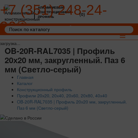
+7 (351) 248-24-
АЛЮМИНИЕВЫЙ
КОНСТРУКЦИОННЫЙ
(0)
ПРОФИЛЬ
36
Войти
Корзина: 0
Toggle
navigat
загрузка...
OB-20R-RAL7035 | Профиль
20х20 мм, закругленный. Паз 6
мм (Светло-серый)
Главная
Каталог
Конструкционный профиль
Профили 20х20, 20х40, 20х60, 20x80, 40х40
OB-20R-RAL7035 | Профиль 20х20 мм, закругленный.
Паз 6 мм (Светло-серый)