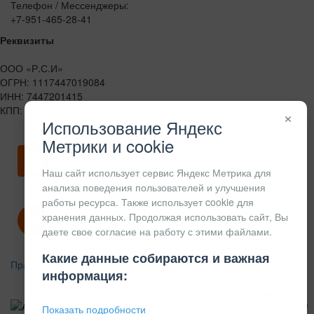
Телефон / Мессенджеры:
+7-951-465-28-41
Реквизиты
ООО «Р.С.И»
ОГРН: 1117447019084
ИНН: 7447201415
КПП: 744701001
×
Использование Яндекс
Метрики и cookie
Скачать карточку предприятия
Наш сайт использует сервис Яндекс Метрика для
анализа поведения пользователей и улучшения
работы ресурса. Также использует cookie для
хранения данных. Продолжая использовать сайт, Вы
Политика конфиденциальности
даете свое согласие на работу с этими файлами.
Какие данные собираются и важная
Правила возврата
информация:
АЛЮМИНИЕВЫЙ
КОНСТРУКЦИОННЫЙ
Показать подробности