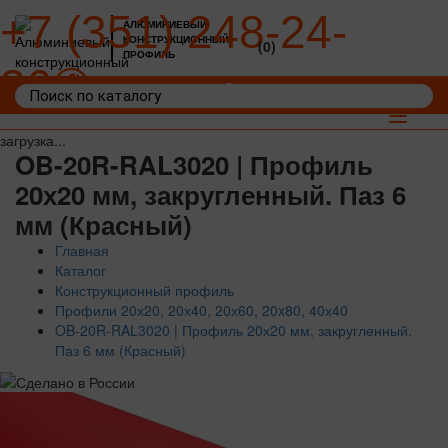
+7 (351) 248-24-
АЛЮМИНИЕВЫЙ
КОНСТРУКЦИОННЫЙ
(0)
ПРОФИЛЬ
36
Войти
Корзина: 0
Toggle
navigat
загрузка...
OB-20R-RAL3020 | Профиль
20х20 мм, закругленный. Паз 6
мм (Красный)
Главная
Каталог
Конструкционный профиль
Профили 20х20, 20х40, 20х60, 20x80, 40х40
OB-20R-RAL3020 | Профиль 20х20 мм, закругленный.
Паз 6 мм (Красный)