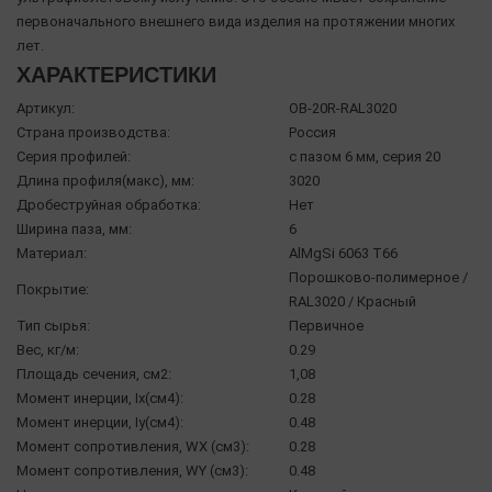
первоначального внешнего вида изделия на протяжении многих
лет.
ХАРАКТЕРИСТИКИ
Артикул:
OB-20R-RAL3020
Страна производства:
Россия
Серия профилей:
с пазом 6 мм, серия 20
Длина профиля(макс), мм:
3020
Дробеструйная обработка:
Нет
Ширина паза, мм:
6
Материал:
AlMgSi 6063 Т66
Порошково-полимерное /
Покрытие:
RAL3020 / Красный
Тип сырья:
Первичное
Вес, кг/м:
0.29
Площадь сечения, см2:
1,08
Момент инерции, Ix(см4):
0.28
Момент инерции, Iy(см4):
0.48
Момент сопротивления, WX (см3):
0.28
Момент сопротивления, WY (см3):
0.48