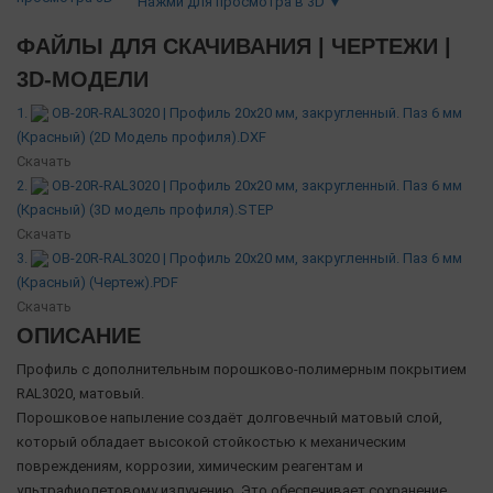
Нажми для просмотра в 3D ▼
ФАЙЛЫ ДЛЯ СКАЧИВАНИЯ | ЧЕРТЕЖИ |
3D-МОДЕЛИ
1.
OB-20R-RAL3020 | Профиль 20х20 мм, закругленный. Паз 6 мм
(Красный) (2D Модель профиля).DXF
Скачать
2.
OB-20R-RAL3020 | Профиль 20х20 мм, закругленный. Паз 6 мм
(Красный) (3D модель профиля).STEP
Скачать
3.
OB-20R-RAL3020 | Профиль 20х20 мм, закругленный. Паз 6 мм
(Красный) (Чертеж).PDF
Скачать
ОПИСАНИЕ
Профиль с дополнительным порошково-полимерным покрытием
RAL3020, матовый.
Порошковое напыление создаёт долговечный матовый слой,
который обладает высокой стойкостью к механическим
повреждениям, коррозии, химическим реагентам и
ультрафиолетовому излучению. Это обеспечивает сохранение