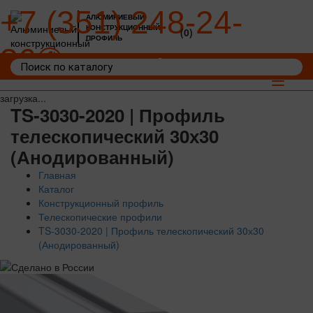
+7 (351) 248-24-
АЛЮМИНИЕВЫЙ
КОНСТРУКЦИОННЫЙ
(0)
ПРОФИЛЬ
36
Войти
Корзина: 0
Toggle
navigat
загрузка...
TS-3030-2020 | Профиль
телескопический 30х30
(Анодированный)
Главная
Каталог
Конструкционный профиль
Телескопические профили
TS-3030-2020 | Профиль телескопический 30х30
(Анодированный)