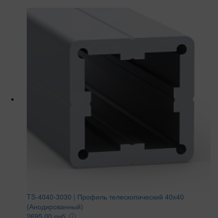
TS-4040-3030 | Профиль телескопический 40х40
(Анодированный)
2695.00 руб.
ⓘ