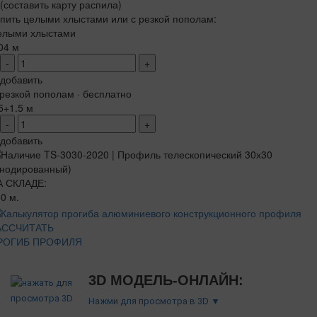
(составить карту распила)
пить целыми хлыстами или с резкой пополам:
елыми хлыстами
04 м
-
+
добавить
резкой пополам · бесплатно
5+1.5 м
-
+
добавить
А СКЛАДЕ:
0 м.
АССЧИТАТЬ
РОГИБ ПРОФИЛЯ
3D МОДЕЛЬ-ОНЛАЙН:
Нажми для просмотра в 3D ▼