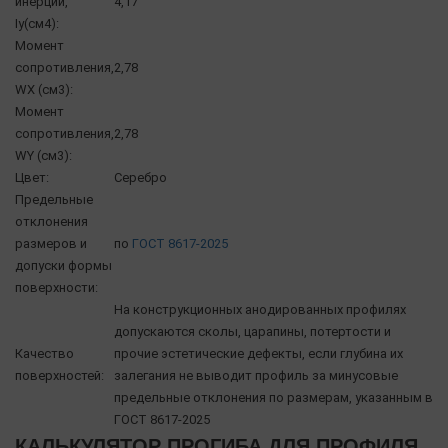
инерции,
4,17
Iy(см4):
Момент
сопротивления,
2,78
WX (см3):
Момент
сопротивления,
2,78
WY (см3):
Цвет:
Серебро
Предельные
отклонения
размеров и
по
ГОСТ 8617-2025
допуски формы
поверхности:
На конструкционных анодированных профилях
допускаются сколы, царапины, потертости и
Качество
прочие эстетические дефекты, если глубина их
поверхностей:
залегания не выводит профиль за минусовые
предельные отклонения по размерам, указанным в
ГОСТ 8617-2025
КАЛЬКУЛЯТОР ПРОГИБА ДЛЯ ПРОФИЛЯ