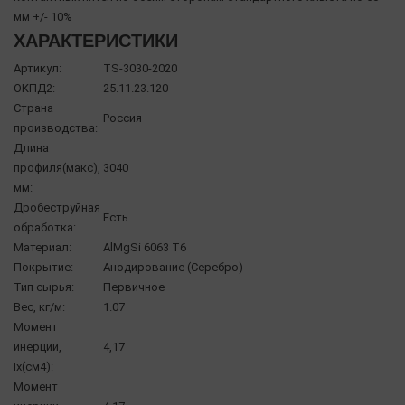
мм +/- 10%
ХАРАКТЕРИСТИКИ
Артикул:
TS-3030-2020
ОКПД2:
25.11.23.120
Страна
Россия
производства:
Длина
профиля(макс),
3040
мм:
Дробеструйная
Есть
обработка:
Материал:
AlMgSi 6063 Т6
Покрытие:
Анодирование (Серебро)
Тип сырья:
Первичное
Вес, кг/м:
1.07
Момент
инерции,
4,17
Ix(см4):
Момент