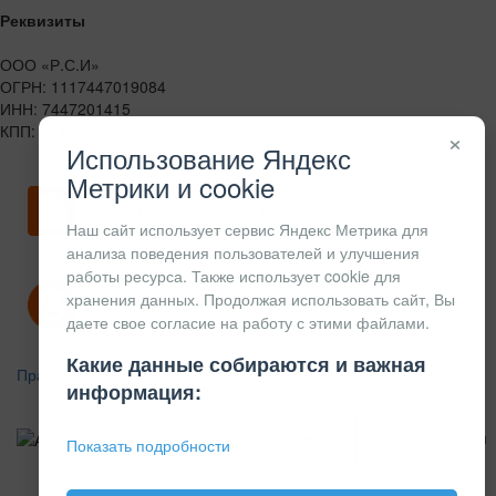
Реквизиты
ООО «Р.С.И»
ОГРН: 1117447019084
ИНН: 7447201415
КПП: 744701001
×
Использование Яндекс
Метрики и cookie
Скачать карточку предприятия
Наш сайт использует сервис Яндекс Метрика для
анализа поведения пользователей и улучшения
работы ресурса. Также использует cookie для
хранения данных. Продолжая использовать сайт, Вы
Политика конфиденциальности
даете свое согласие на работу с этими файлами.
Какие данные собираются и важная
Правила возврата
информация:
АЛЮМИНИЕВЫЙ
КОНСТРУКЦИОННЫЙ
Показать подробности
ПРОФИЛЬ