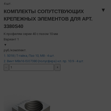
4 шт.
▼
КОМПЛЕКТЫ СОПУТСТВУЮЩИХ
КРЕПЕЖНЫХ ЭЛЕМЕНТОВ ДЛЯ АРТ.
3380S40
К профилям серии 40 с пазом 10 мм
Вариант 1
▼
руб./комлпект.
1. 5018 | Т-гайка, Паз 10, М8 - 4 шт.
2. Винт М8х16 ISO7380 (полусфера) кл. пр. 10.9 - 4 шт.
-
+
добавить комплект
( в наличии )