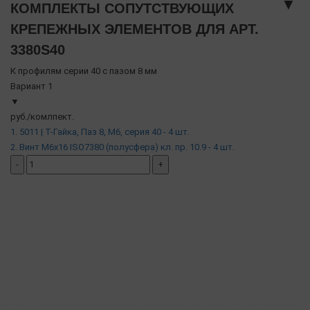
▼
КОМПЛЕКТЫ СОПУТСТВУЮЩИХ
КРЕПЕЖНЫХ ЭЛЕМЕНТОВ ДЛЯ АРТ.
3380S40
К профилям серии 40 с пазом 8 мм
Вариант 1
▼
руб./комлпект.
1. 5011 | Т-Гайка, Паз 8, М6, серия 40 - 4 шт.
2. Винт М6х16 ISO7380 (полусфера) кл. пр. 10.9 - 4 шт.
-
+
добавить комплект
( в наличии )