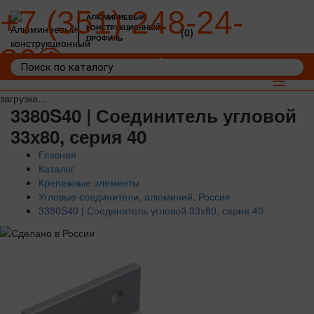
+7 (351) 248-24-
АЛЮМИНИЕВЫЙ
КОНСТРУКЦИОННЫЙ
(0)
ПРОФИЛЬ
36
Войти
Корзина: 0
Toggle
navigat
загрузка...
3380S40 | Соединитель угловой
33х80, серия 40
Главная
Каталог
Крепежные элементы
Угловые соединители, алюминий, Россия
3380S40 | Соединитель угловой 33х80, серия 40