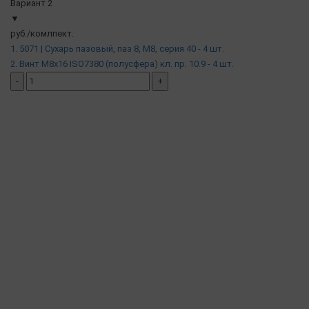
Вариант 2
▼
руб./комлпект.
1. 5071 | Сухарь пазовый, паз 8, М8, серия 40 - 4 шт.
2. Винт М8х16 ISO7380 (полусфера) кл. пр. 10.9 - 4 шт.
-
+
добавить комплект
( в наличии )