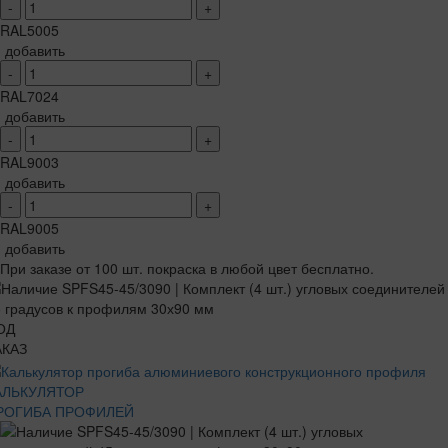
-
+
RAL5005
добавить
-
+
RAL7024
добавить
-
+
RAL9003
добавить
-
+
RAL9005
добавить
При заказе от 100 шт. покраска в любой цвет бесплатно.
ОД
АКАЗ
АЛЬКУЛЯТОР
РОГИБА ПРОФИЛЕЙ