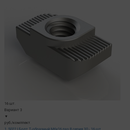
16 шт.
Вариант 3
▼
руб./комлпект.
1. 5022 | Болт Т-образный М6х16 паз 8 серия 30 - 16 шт.