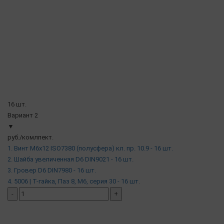
16 шт.
Вариант 2
▼
руб./комлпект.
1. Винт М6х12 ISO7380 (полусфера) кл. пр. 10.9 - 16 шт.
2. Шайба увеличенная D6 DIN9021 - 16 шт.
3. Гровер D6 DIN7980 - 16 шт.
4. 5006 | Т-гайка, Паз 8, М6, серия 30 - 16 шт.
-
+
добавить комплект
( в наличии )