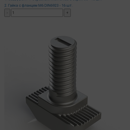
2. Гайка с фланцем М6 DIN6923 - 16 шт.
-
+
добавить комплект
( в наличии )