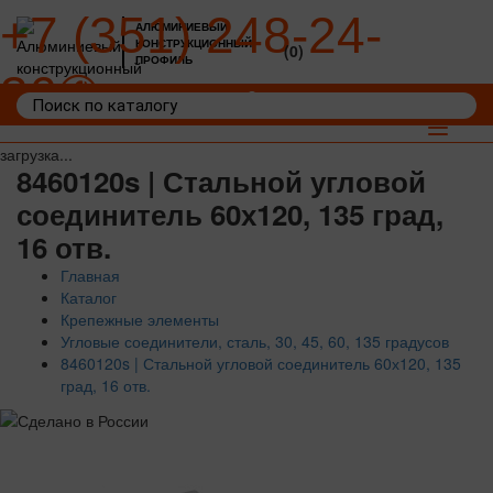
+7 (351) 248-24-
АЛЮМИНИЕВЫЙ
КОНСТРУКЦИОННЫЙ
(0)
ПРОФИЛЬ
36
Войти
Корзина: 0
Toggle
navigat
загрузка...
8460120s | Стальной угловой
соединитель 60х120, 135 град,
16 отв.
Главная
Каталог
Крепежные элементы
Угловые соединители, сталь, 30, 45, 60, 135 градусов
8460120s | Стальной угловой соединитель 60х120, 135
град, 16 отв.