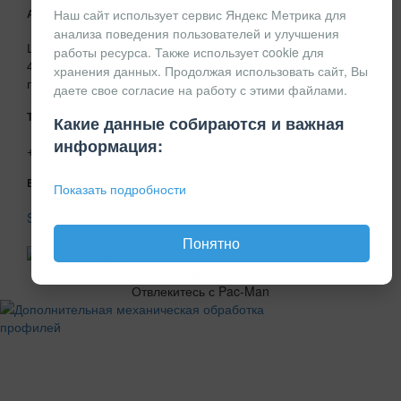
Наш сайт использует сервис Яндекс Метрика для
Адрес
анализа поведения пользователей и улучшения
Центральный офис в г.Челябинске
работы ресурса. Также использует cookie для
454084, Челябинск,
хранения данных. Продолжая использовать сайт, Вы
пр. Победы, д. 160, оф 427а
даете свое согласие на работу с этими файлами.
Телефон
Какие данные собираются и важная
информация:
+7 351 248-24-36
E-mail
Показать подробности
SALE@RSI-LLC.RU
Понятно
Устали выбирать?
Отвлекитесь с Pac-Man