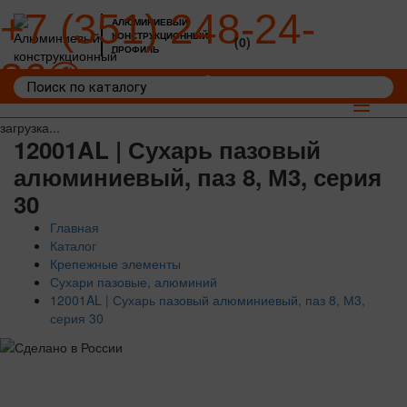
+7 (351) 248-24-
АЛЮМИНИЕВЫЙ
КОНСТРУКЦИОННЫЙ
(0)
ПРОФИЛЬ
36
Войти
Корзина: 0
Toggle
navigat
загрузка...
12001AL | Сухарь пазовый
алюминиевый, паз 8, М3, серия
30
Главная
Каталог
Крепежные элементы
Сухари пазовые, алюминий
12001AL | Сухарь пазовый алюминиевый, паз 8, М3,
серия 30