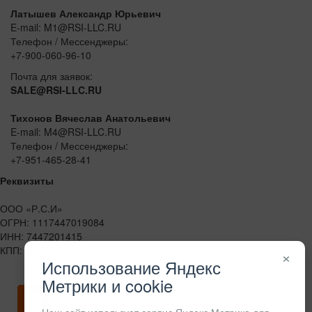
Латышев Александр Юрьевич
E-mail: M1@RSI-LLC.RU
Телефон / Мессенджеры:
+7-900-060-96-10
Почта для заявок:
SALE@RSI-LLC.RU
Тихонов Вячеслав Анатольевич
E-mail: M4@RSI-LLC.RU
Телефон / Мессенджеры:
+7-951-465-28-41
Реквизиты
ООО «Р.С.И»
ОГРН: 1117447019084
ИНН: 7447201415
КПП: 744701001
×
Использование Яндекс
Метрики и cookie
Скачать карточку предприятия