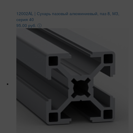
12002AL | Сухарь пазовый алюминиевый, паз 8, М3,
серия 40
95.00 руб.
ⓘ