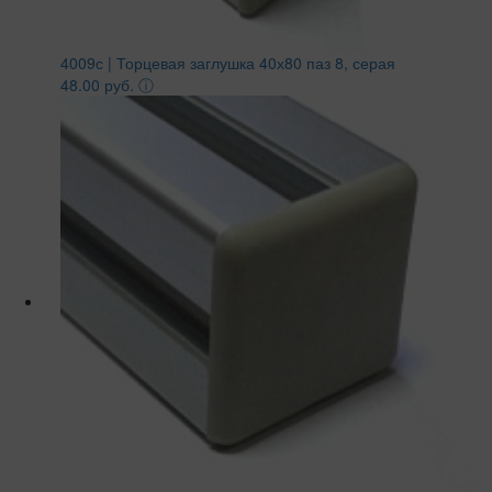
4009с | Торцевая заглушка 40х80 паз 8, серая
48.00 руб.
ⓘ