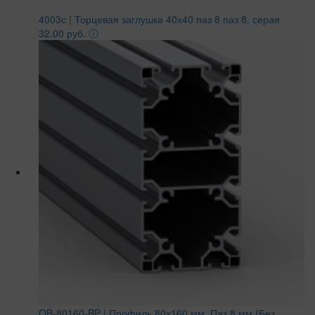
4003с | Торцевая заглушка 40х40 паз 8 паз 8, серая
32.00 руб.
ⓘ
OB-80160-BP | Профиль 80х160 мм. Паз 8 мм (Без