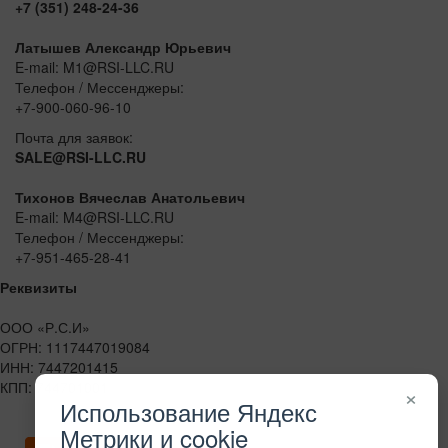
+7 (351) 248-24-36
Латышев Александр Юрьевич
E-mail: M1@RSI-LLC.RU
Телефон / Мессенджеры:
+7-900-060-96-10
Почта для заявок:
SALE@RSI-LLC.RU
Тихонов Вячеслав Анатольевич
E-mail: M4@RSI-LLC.RU
Телефон / Мессенджеры:
+7-951-465-28-41
Реквизиты
ООО «Р.С.И»
ОГРН: 1117447019084
ИНН: 7447201415
КПП: 744701001
×
Использование Яндекс
Метрики и cookie