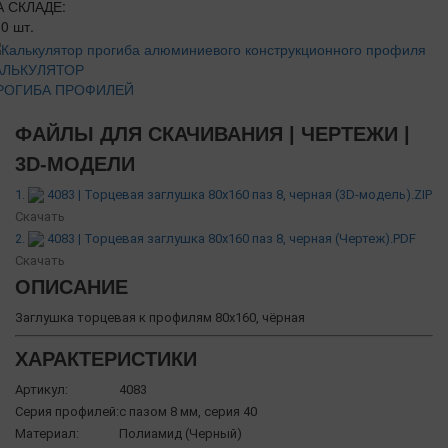
А СКЛАДЕ:
0 шт.
АЛЬКУЛЯТОР
РОГИБА ПРОФИЛЕЙ
ФАЙЛЫ ДЛЯ СКАЧИВАНИЯ | ЧЕРТЕЖИ |
3D-МОДЕЛИ
1.
4083 | Торцевая заглушка 80х160 паз 8, черная (3D-модель).ZIP
Скачать
2.
4083 | Торцевая заглушка 80х160 паз 8, черная (Чертеж).PDF
Скачать
ОПИСАНИЕ
Заглушка торцевая к профилям 80х160, чёрная
ХАРАКТЕРИСТИКИ
Артикул:
4083
Серия профилей:
с пазом 8 мм, серия 40
Материал:
Полиамид (Черный)