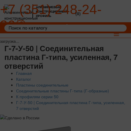
+7 (351) 248-24-
АЛЮМИНИЕВЫЙ
КОНСТРУКЦИОННЫЙ
(0)
ПРОФИЛЬ
36
Войти
Корзина: 0
Toggle
navigat
загрузка...
Г-7-У-50 | Соединительная
пластина Г-типа, усиленная, 7
отверстий
Главная
Каталог
Пластины соединительные
Соединительные пластины Г-типа (Г-образные)
К профилям серии 50
Г-7-У-50 | Соединительная пластина Г-типа, усиленная,
7 отверстий