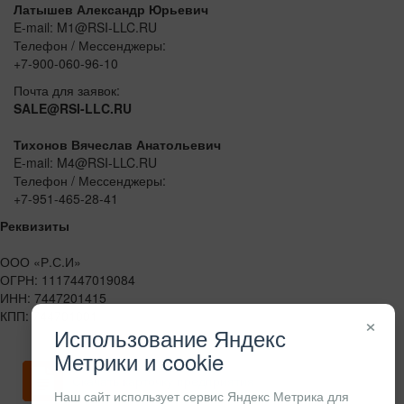
Латышев Александр Юрьевич
E-mail: M1@RSI-LLC.RU
Телефон / Мессенджеры:
+7-900-060-96-10
Почта для заявок:
SALE@RSI-LLC.RU
Тихонов Вячеслав Анатольевич
E-mail: M4@RSI-LLC.RU
Телефон / Мессенджеры:
+7-951-465-28-41
Реквизиты
ООО «Р.С.И»
ОГРН: 1117447019084
ИНН: 7447201415
КПП: 744701001
×
Использование Яндекс
Метрики и cookie
Скачать карточку предприятия
Наш сайт использует сервис Яндекс Метрика для