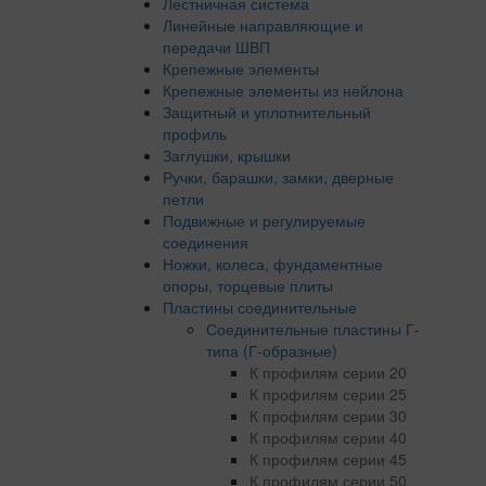
Лестничная система
Линейные направляющие и
передачи ШВП
Крепежные элементы
Крепежные элементы из нейлона
Защитный и уплотнительный
профиль
Заглушки, крышки
Ручки, барашки, замки, дверные
петли
Подвижные и регулируемые
соединения
Ножки, колеса, фундаментные
опоры, торцевые плиты
Пластины соединительные
Соединительные пластины Г-
типа (Г-образные)
К профилям серии 20
К профилям серии 25
К профилям серии 30
К профилям серии 40
К профилям серии 45
К профилям серии 50