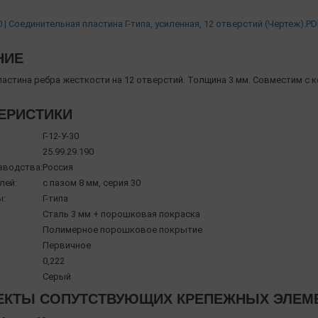
0 | Соединительная пластина Г-типа, усиленная, 12 отверстий (Чертеж).PD
НИЕ
ластина ребра жесткости на 12 отверстий. Толщина 3 мм. Совместим с 
ЕРИСТИКИ
Г-12-У-30
25.99.29.190
зводства:
Россия
лей:
с пазом 8 мм, серия 30
ы:
Г-типа
Сталь 3 мм + порошковая покраска
Полимерное порошковое покрытие
Первичное
0,222
Серый
КТЫ СОПУТСТВУЮЩИХ КРЕПЕЖНЫХ ЭЛЕМЕНТ