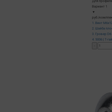
Для профиле
Вариант 1
▼
руб./комлпек
1. Винт М6х12
2. Шайба пло
3. Гровер D6 
4. 5006 | Т-га
-
добавить ко
( в наличии )