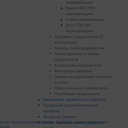
нержавеющий
Винты DIN 7991
нержавеющие
Гайки нержавеющие
Болт DIN 933
нержавеющий
Торцевые соединители (Т-
коннекторы)
Клипсы, Кабеледержатели
Трехсторонние угловые
соединители
Кубические соединители
Фиксаторы пазовые
Элементы крепления панелей
и сеток
Параллельные соединители
Резьбовые соединители
Крепежные элементы из нейлона
Защитный и уплотнительный
профиль
Заглушки, крышки
Ручки, барашки, замки, дверные
ЯТОР
петли