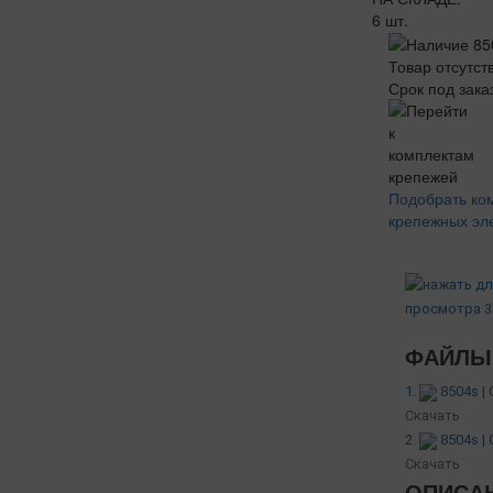
6 шт.
Товар отсутст
Срок под зака
Подобрать ко
крепежных эл
ФАЙЛЫ 
1.
8504s |
Скачать
2.
8504s |
Скачать