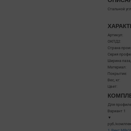
ОПИСА
Стальной уг
ХАРАКТ
Артикул:
ОКПД2:
Страна прои
Серия профи
Ширина паза,
Материал:
Покрытие:
Вес, кг:
Цвет:
КОМПЛЕ
Для профиле
Вариант 1
▼
руб./комлпек
1. Винт М8х16