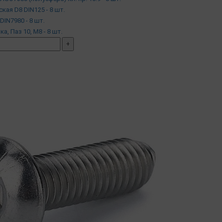
ская D8 DIN125 - 8 шт.
DIN7980 - 8 шт.
йка, Паз 10, М8 - 8 шт.
+
мплект