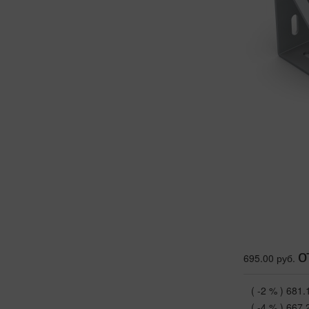
о
695.00 руб.
( -2 % )
681.
( -4 % )
667.