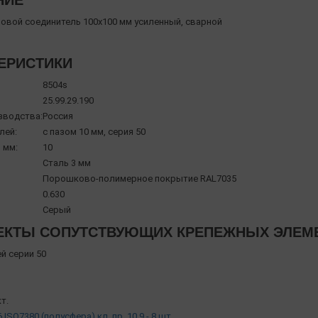
НИЕ
ловой соединитель 100х100 мм усиленный, сварной
ЕРИСТИКИ
8504s
25.99.29.190
зводства:
Россия
лей:
с пазом 10 мм, серия 50
 мм:
10
Сталь 3 мм
Порошково-полимерное покрытие RAL7035
0.630
Серый
КТЫ СОПУТСТВУЮЩИХ КРЕПЕЖНЫХ ЭЛЕМЕН
й серии 50
т.
 ISO7380 (полусфера) кл. пр. 10.9 - 8 шт.