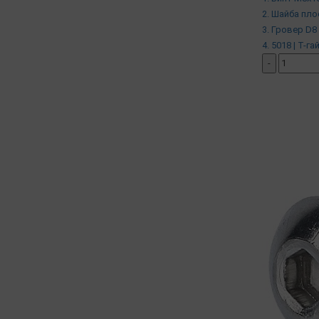
2. Шайба пло
3. Гровер D8 
4. 5018 | Т-га
-
добавить ко
( в наличии )