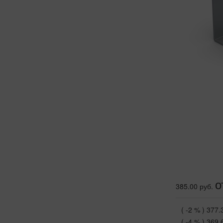
о
385.00 руб.
( -2 % )
377.
( -4 % )
369.