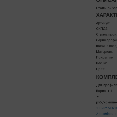
ОПИСА
Стальной уг
ХАРАКТ
Артикул:
ОКПД2:
Страна прои
Серия профи
Ширина паза,
Материал:
Покрытие:
Вес, кг:
Цвет:
КОМПЛЕ
Для профиле
Вариант 1
▼
руб./комлпек
1. Винт М8х16
2. Шайба пло