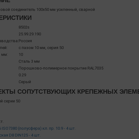
НИЕ
ловой соединитель 100х50 мм усиленный, сварной
ЕРИСТИКИ
8502s
25.99.29.190
зводства:
Россия
лей:
с пазом 10 мм, серия 50
 мм:
10
Сталь 3 мм
Порошково-полимерное покрытие RAL7035
0.29
Серый
КТЫ СОПУТСТВУЮЩИХ КРЕПЕЖНЫХ ЭЛЕМЕН
й серии 50
т.
 ISO7380 (полусфера) кл. пр. 10.9 - 4 шт.
ская D8 DIN125 - 4 шт.