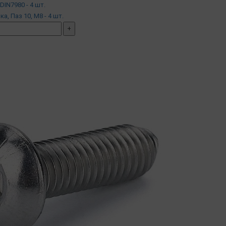
DIN7980 - 4 шт.
йка, Паз 10, М8 - 4 шт.
+
мплект