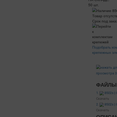
50 шт.
Товар отсутст
Срок под зака
Подобрать ко
крепежных эл
ФАЙЛЫ 
1.
8502s |
Скачать
2.
8502s |
Скачать