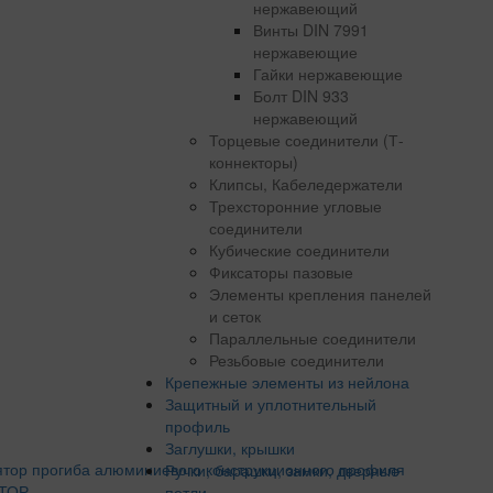
нержавеющий
Винты DIN 7991
нержавеющие
Гайки нержавеющие
Болт DIN 933
нержавеющий
Торцевые соединители (Т-
коннекторы)
Клипсы, Кабеледержатели
Трехсторонние угловые
соединители
Кубические соединители
Фиксаторы пазовые
Элементы крепления панелей
и сеток
Параллельные соединители
Резьбовые соединители
Крепежные элементы из нейлона
Защитный и уплотнительный
профиль
Заглушки, крышки
Ручки, барашки, замки, дверные
ТОР
петли