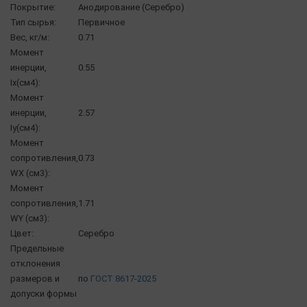
Покрытие:
Анодирование (Серебро)
Тип сырья:
Первичное
Вес, кг/м:
0.71
Момент
инерции,
0.55
Ix(см4):
Момент
инерции,
2.57
Iy(см4):
Момент
сопротивления,
0.73
WX (см3):
Момент
сопротивления,
1.71
WY (см3):
Цвет:
Серебро
Предельные
отклонения
размеров и
по
ГОСТ 8617-2025
допуски формы