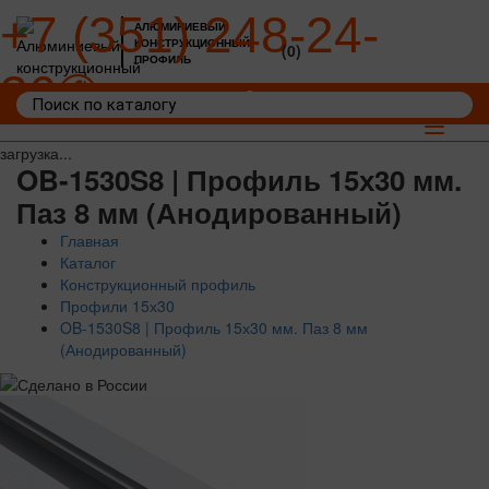
+7 (351) 248-24-
АЛЮМИНИЕВЫЙ
КОНСТРУКЦИОННЫЙ
(0)
ПРОФИЛЬ
36
Войти
Корзина: 0
Toggle
navigat
загрузка...
OB-1530S8 | Профиль 15х30 мм.
Паз 8 мм (Анодированный)
Главная
Каталог
Конструкционный профиль
Профили 15х30
OB-1530S8 | Профиль 15х30 мм. Паз 8 мм
(Анодированный)