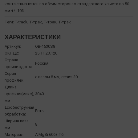
контактных пятен по обеим сторонам стандартного хлыста по 50
мм +/- 10%
Теги: T-track, Т-трек, Т-трак, Т-трэк
ХАРАКТЕРИСТИКИ
Артикул:
OB-1530S8
ОКПД2:
25.11.23.120
Страна
Россия
производства:
Серия
с пазом 8 мм, серия 30
профилей:
Длина
профиля(макс),
3040
мм:
Дробеструйная
Есть
обработка:
Ширина паза,
8
мм:
Материал:
AlMgSi 6063 Т6