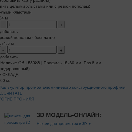
(составить карту распила)
пить целыми хлыстами или с резкой пополам:
елыми хлыстами
04 м
-
+
добавить
резкой пополам · бесплатно
5+1.5 м
-
+
добавить
А СКЛАДЕ:
00 м.
АССЧИТАТЬ
РОГИБ ПРОФИЛЯ
3D МОДЕЛЬ-ОНЛАЙН:
Нажми для просмотра в 3D ▼