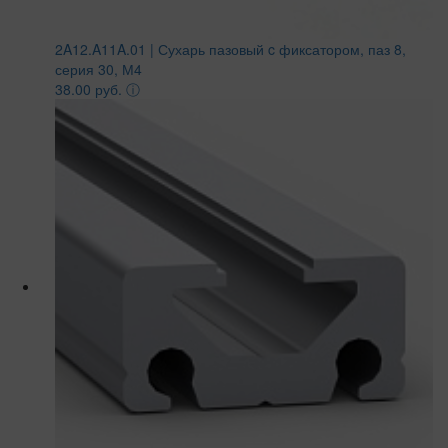
2A12.A11A.01 | Сухарь пазовый c фиксатором, паз 8,
серия 30, М4
38.00 руб.
ⓘ