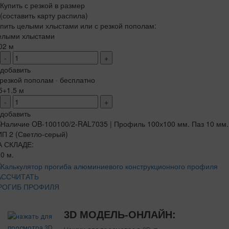
Купить с резкой в размер
(составить карту распила)
пить целыми хлыстами или с резкой пополам:
елыми хлыстами
02 м
-
+
добавить
резкой пополам · бесплатно
5+1.5 м
-
+
добавить
А СКЛАДЕ:
0 м.
АССЧИТАТЬ
РОГИБ ПРОФИЛЯ
3D МОДЕЛЬ-ОНЛАЙН: