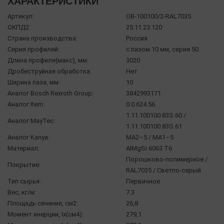
ХАРАКТЕРИСТИКИ
Артикул:
OB-100100/2-RAL7035
ОКПД2:
25.11.23.120
Страна производства:
Россия
Серия профилей:
с пазом 10 мм, серия 50
Длина профиля(макс), мм:
3020
Дробеструйная обработка:
Нет
Ширина паза, мм:
10
Аналог Bosch Rexroth Group:
3842993171
Аналог Item:
0.0.624.56
1.11.100100.83S.60 /
Аналог MayTec:
1.11.100100.83S.61
Аналог Kanya:
МА2–5 / МА1–5
Материал:
AlMgSi 6063 Т6
Порошково-полимерное /
Покрытие:
RAL7035 / Светло-серый
Тип сырья:
Первичное
Вес, кг/м:
7.3
Площадь сечения, см2:
26,8
Момент инерции, Ix(см4):
279,1