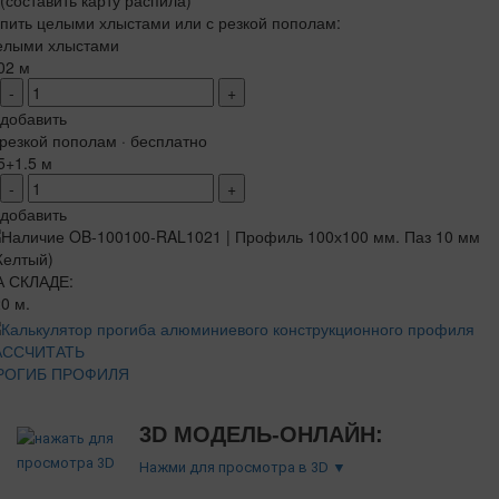
(составить карту распила)
пить целыми хлыстами или с резкой пополам:
елыми хлыстами
02 м
-
+
добавить
резкой пополам · бесплатно
5+1.5 м
-
+
добавить
А СКЛАДЕ:
0 м.
АССЧИТАТЬ
РОГИБ ПРОФИЛЯ
3D МОДЕЛЬ-ОНЛАЙН:
Нажми для просмотра в 3D ▼