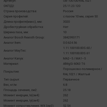
Артикул:
OB-100100-RAL1021
ОКПД2:
25.11.23.120
Страна производства:
Россия
Серия профилей:
с пазом 10 мм, серия 50
Длина профиля(макс), мм:
3020
Дробеструйная обработка:
Нет
Ширина паза, мм:
10
Аналог Bosch Rexroth Group:
3842993171
Аналог Item:
0.0.624.56
1.11.100100.83S.60 /
Аналог MayTec:
1.11.100100.83S.61
Аналог Kanya:
МА2–5 / МА1–5
Материал:
AlMgSi 6063 Т6
Порошково-полимерное /
Покрытие:
RAL1021 / Желтый
Тип сырья:
Первичное
Вес, кг/м:
6.8
Площадь сечения, см2:
25.18
Момент инерции, Ix(см4):
262
Момент инерции, Iy(см4):
262
Момент сопротивления, WX (см3):
52.54