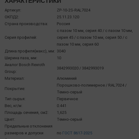
ХАРАКТЕРИСТИКИ
Артикул:
ZP-10-2S-RAL7024
ОКПД2:
25.11.23.120
Страна производства:
Россия
с пазом 10 мм, серия 40 / с пазом 10 мм,
Серия профилей:
серия 45 / с пазом 10 мм, серия 50 / с
пазом 10 мм, серия 60
Длина профиля(макс), мм:
3040
Ширина паза, мм:
10
Аналог Bosch Rexroth
3842993020 / 3842993019
Group:
Материал:
Алюминий
Порошково-полимерное / RAL7024 /
Покрытие:
Темно-серый
Тип сырья:
Первичное
Вес, кг/м:
0.441
Площадь сечения, см2:
1,625
Цвет:
Темно-серый
Предельные отклонения
размеров и допуски
по
ГОСТ 8617-2025