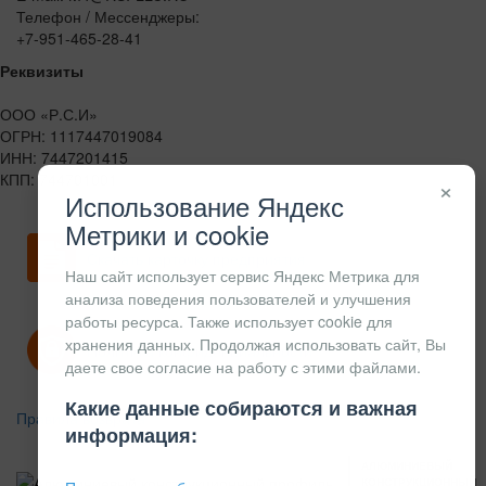
Телефон / Мессенджеры:
+7-951-465-28-41
Реквизиты
ООО «Р.С.И»
ОГРН: 1117447019084
ИНН: 7447201415
КПП: 744701001
×
Использование Яндекс
Метрики и cookie
Скачать карточку предприятия
Наш сайт использует сервис Яндекс Метрика для
анализа поведения пользователей и улучшения
работы ресурса. Также использует cookie для
хранения данных. Продолжая использовать сайт, Вы
Политика конфиденциальности
даете свое согласие на работу с этими файлами.
Какие данные собираются и важная
Правила возврата
информация:
АЛЮМИНИЕВЫЙ
КОНСТРУКЦИОННЫЙ