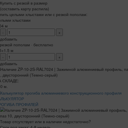
Купить с резкой в размер
(составить карту распила)
пить целыми хлыстами или с резкой пополам:
елыми хлыстами
04 м
-
+
добавить
резкой пополам · бесплатно
5+1.5 м
-
+
добавить
А СКЛАДЕ:
0 м.
АЛЬКУЛЯТОР
РОГИБА ПРОФИЛЕЙ
Товар отсутствует или в наличии недостаточно?
Срок под заказ: 4-8 недель