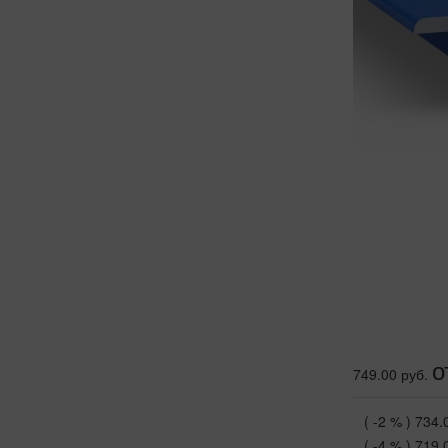
о
749.00 руб.
( -2 % )
734.
( -4 % )
719.