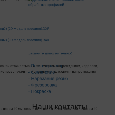
иний) (2D Модель профиля).DXF
иний) (3D Модель профиля).RAR
Закажите дополнительно:
- Резка в размер
сокой стойкостью к механическим повреждениям, коррозии,
- Сверление
ние первоначального внешнего вида изделия на протяжении
- Нарезание резьб
- Фрезеровка
- Покраска
Наши контакты
 с пазом 10 мм, серия 45 / с пазом 10 мм, серия 50 / с пазом 10