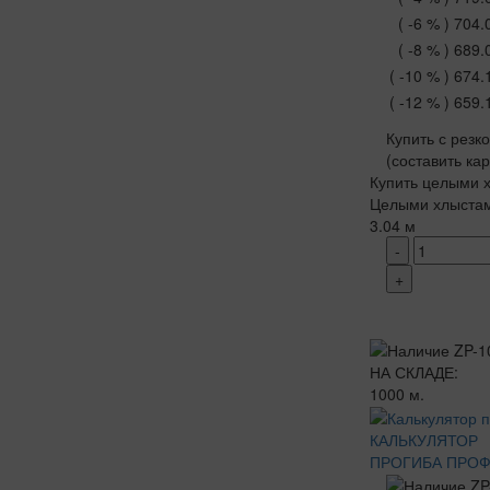
( -6 % )
704.
( -8 % )
689.
( -10 % )
674.
( -12 % )
659.
Купить с резк
(составить ка
Купить целыми х
Целыми хлыста
3.04 м
-
+
НА СКЛАДЕ:
1000 м.
КАЛЬКУЛЯТОР
ПРОГИБА ПРО