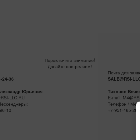
Переключите внимание!
Давайте постреляем!
Почта для заяв
8-24-36
SALE@RSI-LL
лександр Юрьевич
Тихонов Вяче
@RSI-LLC.RU
E-mail: M4@RS
Мессенджеры:
Телефон / Мес
96-10
+7-951-465-28-