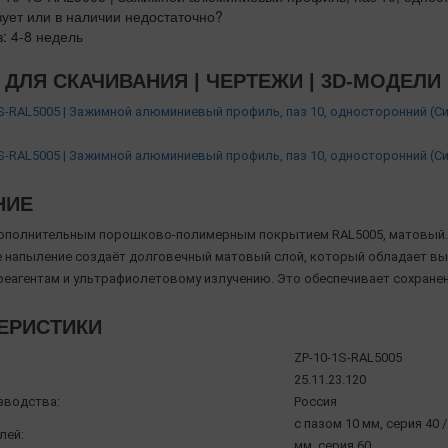
вует или в наличии недостаточно?
з: 4-8 недель
ДЛЯ СКАЧИВАНИЯ | ЧЕРТЕЖИ | 3D-МОДЕЛИ
S-RAL5005 | Зажимной алюминиевый профиль, паз 10, односторонний (С
S-RAL5005 | Зажимной алюминиевый профиль, паз 10, односторонний (С
НИЕ
ополнительным порошково-полимерным покрытием RAL5005, матовый.
напыление создаёт долговечный матовый слой, который обладает вы
реагентам и ультрафиолетовому излучению. Это обеспечивает сохране
ЕРИСТИКИ
ZP-10-1S-RAL5005
25.11.23.120
зводства:
Россия
с пазом 10 мм, серия 40 /
лей:
мм, серия 60