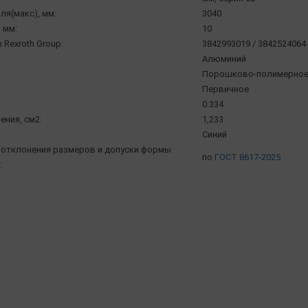
ля(макс), мм:
3040
 мм:
10
 Rexroth Group:
3842993019 / 3842524064
Алюминий
Порошково-полимерное /
Первичное
0.334
ения, см2:
1,233
Синий
отклонения размеров и допуски формы
по
ГОСТ 8617-2025
: