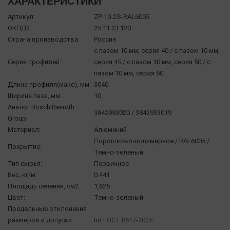
ХАРАКТЕРИСТИКИ
Артикул:
ZP-10-2S-RAL6005
ОКПД2:
25.11.23.120
Страна производства:
Россия
с пазом 10 мм, серия 40 / с пазом 10 мм,
Серия профилей:
серия 45 / с пазом 10 мм, серия 50 / с
пазом 10 мм, серия 60
Длина профиля(макс), мм:
3040
Ширина паза, мм:
10
Аналог Bosch Rexroth
3842993020 / 3842993019
Group:
Материал:
Алюминий
Порошково-полимерное / RAL6005 /
Покрытие:
Темно-зеленый
Тип сырья:
Первичное
Вес, кг/м:
0.441
Площадь сечения, см2:
1,625
Цвет:
Темно-зеленый
Предельные отклонения
размеров и допуски
по
ГОСТ 8617-2025