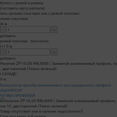
Купить с резкой в размер
(составить карту распила)
пить целыми хлыстами или с резкой пополам:
елыми хлыстами
04 м
-
+
добавить
резкой пополам · бесплатно
5+1.5 м
-
+
добавить
А СКЛАДЕ:
0 м.
АЛЬКУЛЯТОР
РОГИБА ПРОФИЛЕЙ
Товар отсутствует или в наличии недостаточно?
Срок под заказ: 4-8 недель