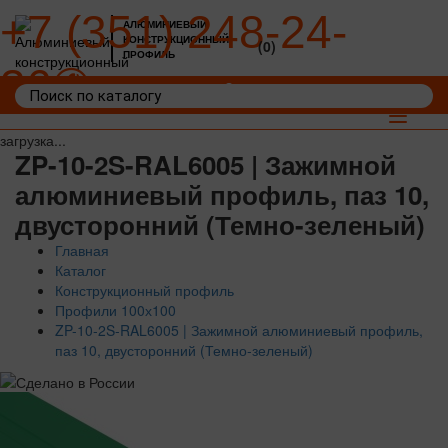
+7 (351) 248-24-
АЛЮМИНИЕВЫЙ
КОНСТРУКЦИОННЫЙ
(0)
ПРОФИЛЬ
36
Войти
Корзина: 0
Toggle
navigat
загрузка...
ZP-10-2S-RAL6005 | Зажимной
алюминиевый профиль, паз 10,
двусторонний (Темно-зеленый)
Главная
Каталог
Конструкционный профиль
Профили 100х100
ZP-10-2S-RAL6005 | Зажимной алюминиевый профиль,
паз 10, двусторонний (Темно-зеленый)