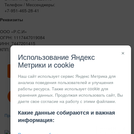
Телефон / Мессенджеры:
+7-951-465-28-41
Реквизиты
ООО «Р.С.И»
ОГРН: 1117447019084
ИНН: 7447201415
КПП: 744701001
×
Использование Яндекс
Метрики и cookie
Скачать карточку предприятия
Наш сайт использует сервис Яндекс Метрика для
анализа поведения пользователей и улучшения
работы ресурса. Также использует cookie для
хранения данных. Продолжая использовать сайт, Вы
Политика конфиденциальности
даете свое согласие на работу с этими файлами.
Какие данные собираются и важная
Правила возврата
информация:
АЛЮМИНИЕВЫЙ
КОНСТРУКЦИОННЫЙ