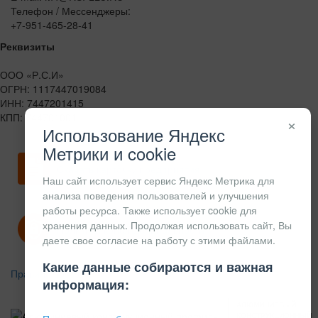
Телефон / Мессенджеры:
+7-951-465-28-41
Реквизиты
ООО «Р.С.И»
ОГРН: 1117447019084
ИНН: 7447201415
КПП: 744701001
×
Использование Яндекс
Метрики и cookie
Скачать карточку предприятия
Наш сайт использует сервис Яндекс Метрика для
анализа поведения пользователей и улучшения
работы ресурса. Также использует cookie для
хранения данных. Продолжая использовать сайт, Вы
Политика конфиденциальности
даете свое согласие на работу с этими файлами.
Какие данные собираются и важная
Правила возврата
информация:
АЛЮМИНИЕВЫЙ
КОНСТРУКЦИОННЫЙ