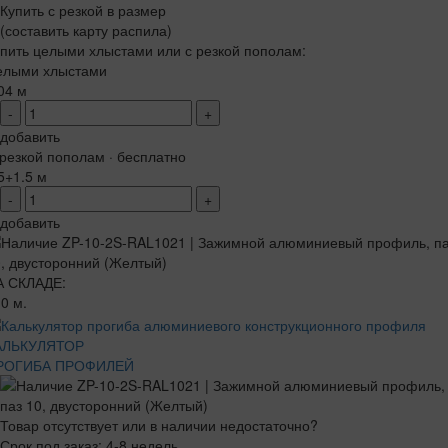
Купить с резкой в размер
(составить карту распила)
пить целыми хлыстами или с резкой пополам:
елыми хлыстами
04 м
-
+
добавить
резкой пополам · бесплатно
5+1.5 м
-
+
добавить
А СКЛАДЕ:
0 м.
АЛЬКУЛЯТОР
РОГИБА ПРОФИЛЕЙ
Товар отсутствует или в наличии недостаточно?
Срок под заказ: 4-8 недель