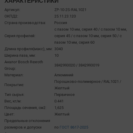
ХАРАКТЕРИСТИКИ
Артикул:
ZP-10-2S-RAL1021
ОКПД2:
25.11.23.120
Страна производства:
Россия
с пазом 10 мм, серия 40 / с пазом 10 мм,
Серия профилей:
серия 45 / с пазом 10 мм, серия 50 / с
пазом 10 мм, серия 60
Длина профиля(макс), мм:
3040
Ширина паза, мм:
10
Аналог Bosch Rexroth
3842993020 / 3842993019
Group:
Материал:
Алюминий
Порошково-полимерное / RAL1021 /
Покрытие:
Желтый
Тип сырья:
Первичное
Вес, кг/м:
0.441
Площадь сечения, см2:
1,625
Цвет:
Желтый
Предельные отклонения
размеров и допуски
по
ГОСТ 8617-2025