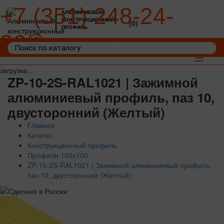
+7 (351) 248-24-
АЛЮМИНИЕВЫЙ
КОНСТРУКЦИОННЫЙ
(0)
ПРОФИЛЬ
36
Войти
Корзина: 0
Toggle
navigat
загрузка...
ZP-10-2S-RAL1021 | Зажимной
алюминиевый профиль, паз 10,
двусторонний (Желтый)
Главная
Каталог
Конструкционный профиль
Профили 100х100
ZP-10-2S-RAL1021 | Зажимной алюминиевый профиль,
паз 10, двусторонний (Желтый)