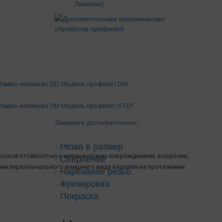
Линейки)
(Темно-зеленый) (2D Модель профиля).DXF
(Темно-зеленый) (3D Модель профиля).STEP
Закажите дополнительно:
- Резка в размер
- Сверление
сокой стойкостью к механическим повреждениям, коррозии,
ние первоначального внешнего вида изделия на протяжении
- Нарезание резьб
- Фрезеровка
- Покраска