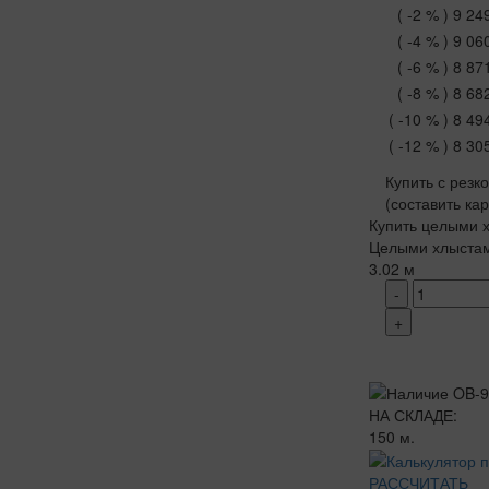
( -2 % )
9 24
( -4 % )
9 06
( -6 % )
8 87
( -8 % )
8 68
( -10 % )
8 49
( -12 % )
8 30
Купить с резк
(составить ка
Купить целыми х
Целыми хлыста
3.02 м
-
+
НА СКЛАДЕ:
150 м.
РАССЧИТАТЬ