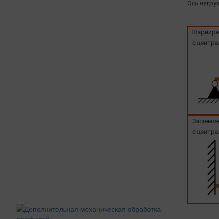
Ось нагруз
Шарнирн
с центра
Защемле
с центра