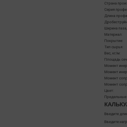
Страна прои
Серия профи
Длина профи
Дробеструйн
Ширина паза,
Материал:
Покрытие:
Тип сырья:
Вес, кг/м:
Площадь сеч
Момент инерц
Момент инерц
Момент сопр
Момент сопр
Цвет:
Предельные 
КАЛЬКУ
Введите дли
Введите нагр