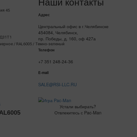
Наши контакты
рия 45
Адрес
Центральный офис в г.Челябинске
454084, Челябинск,
АД31Т1
пр. Победы, д. 160, оф 427а
рное / RAL6005 / Темно-зеленый
Телефон
+7 351 248-24-36
E-mail
SALE@RSI-LLC.RU
5
Устали выбирать?
AL6005
Отвлекитесь с Pac-Man