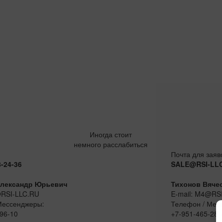
Иногда стоит
немного расслабиться
Почта для заяв
8-24-36
SALE@RSI-LL
лександр Юрьевич
Тихонов Вяче
@RSI-LLC.RU
E-mail: M4@RS
Мессенджеры:
Телефон / Мес
96-10
+7-951-465-28-