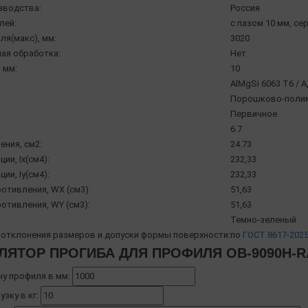
зводства:
Россия
лей:
с пазом 10 мм, се
ля(макс), мм:
3020
ая обработка:
Нет
 мм:
10
AlMgSi 6063 Т6 / 
Порошково-полиме
Первичное
6.7
ения, см2:
24.73
ии, Ix(см4):
232,33
ии, Iy(см4):
232,33
отивления, WX (см3):
51,63
отивления, WY (см3):
51,63
Темно-зеленый
отклонения размеров и допуски формы поверхности:
по
ГОСТ 8617-202
ЛЯТОР ПРОГИБА ДЛЯ ПРОФИЛЯ OB-9090H-R
ну профиля в мм:
узку в кг: