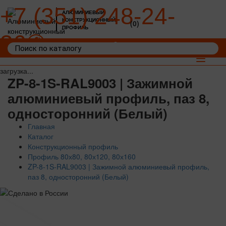
+7 (351) 248-24-
АЛЮМИНИЕВЫЙ
КОНСТРУКЦИОННЫЙ
(0)
ПРОФИЛЬ
36
Войти
Корзина: 0
Toggle
navigat
загрузка...
ZP-8-1S-RAL9003 | Зажимной
алюминиевый профиль, паз 8,
односторонний (Белый)
Главная
Каталог
Конструкционный профиль
Профиль 80х80, 80х120, 80х160
ZP-8-1S-RAL9003 | Зажимной алюминиевый профиль,
паз 8, односторонний (Белый)