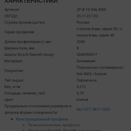
ХАРАКТЕРИСТИКИ
Артикул:
ZP-8-1S-RAL9003
ОКПД2:
25.11.23.120
Страна производства:
Россия
с пазом 8 мм, серия 30 / с
Серия профилей:
пазом 8 мм, серия 40
Длина профиля(макс), мм:
3040
Ширина паза, мм:
8
Аналог Bosch Rexroth Group:
3842993017
Материал:
Алюминий
Порошково-полимерное /
Покрытие:
RAL9003 / Белый
Тип сырья:
Первичное
Вес, кг/м:
0.213
Площадь сечения, см2:
0,79
Цвет:
Белый
Предельные отклонения размеров и
по
ГОСТ 8617-2025
допуски формы поверхности:
Конструкционный профиль
Телескопические профили
Профили 60х160, 50х180 для станков