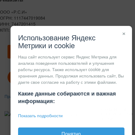
ООО «Р.С.И»
ОГРН: 1117447019084
ИНН: 7447201415
КПП: 744701001
×
Использование Яндекс
Метрики и cookie
Скачать карточку предприятия
Наш сайт использует сервис Яндекс Метрика для
анализа поведения пользователей и улучшения
работы ресурса. Также использует cookie для
хранения данных. Продолжая использовать сайт, Вы
Политика конфиденциальности
даете свое согласие на работу с этими файлами.
Какие данные собираются и важная
Правила возврата
информация:
АЛЮМИНИЕВЫЙ
КОНСТРУКЦИОННЫЙ
Показать подробности
ПРОФИЛЬ
Понятно