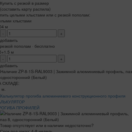
Купить с резкой в размер
(составить карту распила)
пить целыми хлыстами или с резкой пополам:
елыми хлыстами
04 м
-
+
добавить
резкой пополам · бесплатно
5+1.5 м
-
+
добавить
А СКЛАДЕ:
 м.
АЛЬКУЛЯТОР
РОГИБА ПРОФИЛЕЙ
Товар отсутствует или в наличии недостаточно?
Срок под заказ: 4-8 недель