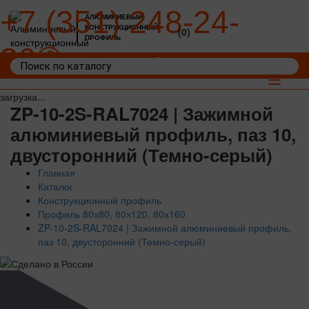
+7 (351) 248-24-
АЛЮМИНИЕВЫЙ
КОНСТРУКЦИОННЫЙ
(0)
ПРОФИЛЬ
36
Войти
Корзина: 0
Toggle
navigat
загрузка...
ZP-10-2S-RAL7024 | Зажимной
алюминиевый профиль, паз 10,
двусторонний (Темно-серый)
Главная
Каталог
Конструкционный профиль
Профиль 80х80, 80х120, 80х160
ZP-10-2S-RAL7024 | Зажимной алюминиевый профиль,
паз 10, двусторонний (Темно-серый)