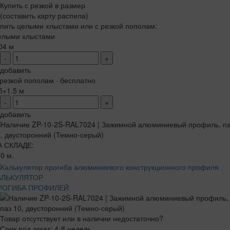
Купить с резкой в размер
(составить карту распила)
пить целыми хлыстами или с резкой пополам:
елыми хлыстами
04 м
-
+
добавить
резкой пополам · бесплатно
5+1.5 м
-
+
добавить
А СКЛАДЕ:
0 м.
АЛЬКУЛЯТОР
РОГИБА ПРОФИЛЕЙ
Товар отсутствует или в наличии недостаточно?
Срок под заказ: 4-8 недель