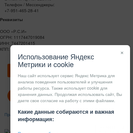
Телефон / Мессенджеры:
+7-951-465-28-41
Реквизиты
ООО «Р.С.И»
ОГРН: 1117447019084
ИНН: 7447201415
КПП: 744701001
×
Использование Яндекс
Метрики и cookie
Скачать карточку предприятия
Наш сайт использует сервис Яндекс Метрика для
анализа поведения пользователей и улучшения
работы ресурса. Также использует cookie для
хранения данных. Продолжая использовать сайт, Вы
Политика конфиденциальности
даете свое согласие на работу с этими файлами.
Какие данные собираются и важная
Правила возврата
информация:
АЛЮМИНИЕВЫЙ
КОНСТРУКЦИОННЫЙ