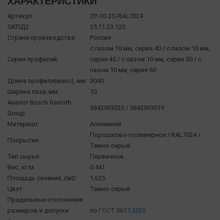
ХАРАКТЕРИСТИКИ
Артикул:
ZP-10-2S-RAL7024
ОКПД2:
25.11.23.120
Страна производства:
Россия
с пазом 10 мм, серия 40 / с пазом 10 мм,
Серия профилей:
серия 45 / с пазом 10 мм, серия 50 / с
пазом 10 мм, серия 60
Длина профиля(макс), мм:
3040
Ширина паза, мм:
10
Аналог Bosch Rexroth
3842993020 / 3842993019
Group:
Материал:
Алюминий
Порошково-полимерное / RAL7024 /
Покрытие:
Темно-серый
Тип сырья:
Первичное
Вес, кг/м:
0.441
Площадь сечения, см2:
1,625
Цвет:
Темно-серый
Предельные отклонения
размеров и допуски
по
ГОСТ 8617-2025