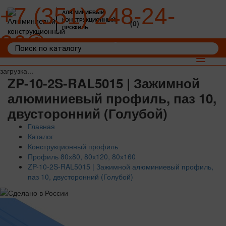
+7 (351) 248-24-
АЛЮМИНИЕВЫЙ
КОНСТРУКЦИОННЫЙ
(0)
ПРОФИЛЬ
36
Войти
Корзина: 0
Toggle
navigat
загрузка...
ZP-10-2S-RAL5015 | Зажимной
алюминиевый профиль, паз 10,
двусторонний (Голубой)
Главная
Каталог
Конструкционный профиль
Профиль 80х80, 80х120, 80х160
ZP-10-2S-RAL5015 | Зажимной алюминиевый профиль,
паз 10, двусторонний (Голубой)