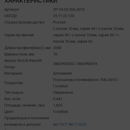
ХАРАКТЕРИСТИКИ
Артикул:
ZP-10-2S-RAL5015
ОКПД2:
25.11.23.120
Страна производства:
Россия
с пазом 10 мм, серия 40 / с пазом 10 мм,
Серия профилей:
серия 45 / с пазом 10 мм, серия 50 / с
пазом 10 мм, серия 60
Длина профиля(макс), мм:
3040
Ширина паза, мм:
10
Аналог Bosch Rexroth
3842993020 / 3842993019
Group:
Материал:
Алюминий
Порошково-полимерное / RAL5015 /
Покрытие:
Голубой
Тип сырья:
Первичное
Вес, кг/м:
0.441
Площадь сечения, см2:
1,625
Цвет:
Голубой
Предельные отклонения
размеров и допуски
по
ГОСТ 8617-2025