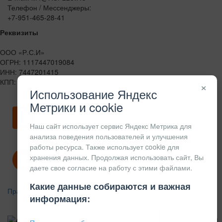
Телефон / Мессенджеры:
+7-951-465-28-41
Реквизиты
ООО «Р.С.И»
ОГРН: 1117447019084
ИНН: 7447201415
КПП: 744701001
×
Использование Яндекс
Метрики и cookie
Скачать карточку предприятия
Наш сайт использует сервис Яндекс Метрика для
анализа поведения пользователей и улучшения
работы ресурса. Также использует cookie для
хранения данных. Продолжая использовать сайт, Вы
Политика конфиденциальности
даете свое согласие на работу с этими файлами.
Какие данные собираются и важная
Правила возврата
информация:
АЛЮМИНИЕВЫЙ
КОНСТРУКЦИОННЫЙ