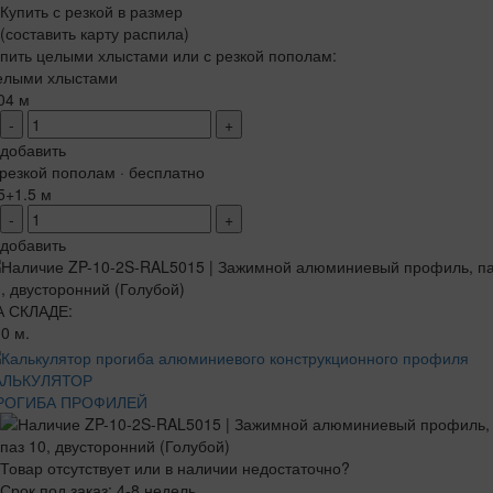
Купить с резкой в размер
(составить карту распила)
пить целыми хлыстами или с резкой пополам:
елыми хлыстами
04 м
-
+
добавить
резкой пополам · бесплатно
5+1.5 м
-
+
добавить
А СКЛАДЕ:
0 м.
АЛЬКУЛЯТОР
РОГИБА ПРОФИЛЕЙ
Товар отсутствует или в наличии недостаточно?
Срок под заказ: 4-8 недель