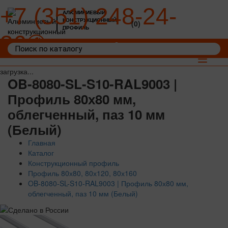
+7 (351) 248-24-
АЛЮМИНИЕВЫЙ
КОНСТРУКЦИОННЫЙ
(0)
ПРОФИЛЬ
36
Войти
Корзина: 0
Toggle
navigat
загрузка...
OB-8080-SL-S10-RAL9003 |
Профиль 80х80 мм,
облегченный, паз 10 мм
(Белый)
Главная
Каталог
Конструкционный профиль
Профиль 80х80, 80х120, 80х160
OB-8080-SL-S10-RAL9003 | Профиль 80х80 мм,
облегченный, паз 10 мм (Белый)