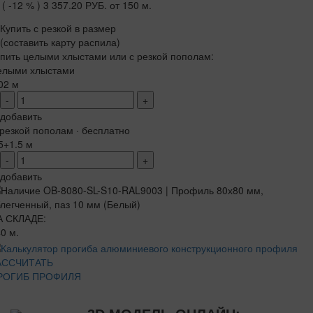
( -12 % )
3 357.20 РУБ.
от 150 м.
Купить с резкой в размер
(составить карту распила)
пить целыми хлыстами или с резкой пополам:
елыми хлыстами
02 м
-
+
добавить
резкой пополам · бесплатно
5+1.5 м
-
+
добавить
А СКЛАДЕ:
0 м.
АССЧИТАТЬ
РОГИБ ПРОФИЛЯ