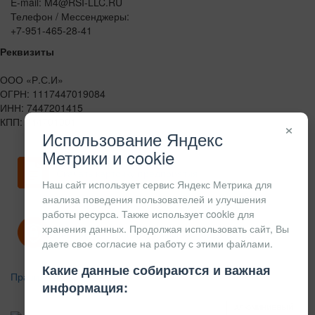
E-mail: M4@RSI-LLC.RU
Телефон / Мессенджеры:
+7-951-465-28-41
Реквизиты
ООО «Р.С.И»
ОГРН: 1117447019084
ИНН: 7447201415
КПП: 744701001
×
Использование Яндекс
Метрики и cookie
Скачать карточку предприятия
Наш сайт использует сервис Яндекс Метрика для
анализа поведения пользователей и улучшения
работы ресурса. Также использует cookie для
хранения данных. Продолжая использовать сайт, Вы
Политика конфиденциальности
даете свое согласие на работу с этими файлами.
Какие данные собираются и важная
Правила возврата
информация:
АЛЮМИНИЕВЫЙ