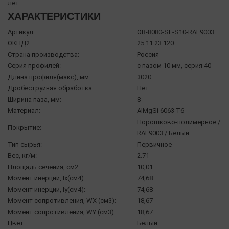
лет.
ХАРАКТЕРИСТИКИ
Артикул:
OB-8080-SL-S10-RAL9003
ОКПД2:
25.11.23.120
Страна производства:
Россия
Серия профилей:
с пазом 10 мм, серия 40
Длина профиля(макс), мм:
3020
Дробеструйная обработка:
Нет
Ширина паза, мм:
8
Материал:
AlMgSi 6063 Т6
Порошково-полимерное /
Покрытие:
RAL9003 / Белый
Тип сырья:
Первичное
Вес, кг/м:
2.71
Площадь сечения, см2:
10,01
Момент инерции, Ix(см4):
74,68
Момент инерции, Iy(см4):
74,68
Момент сопротивления, WX (см3):
18,67
Момент сопротивления, WY (см3):
18,67
Цвет:
Белый