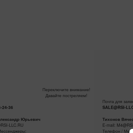
Переключите внимание!
Давайте постреляем!
Почта для заяв
8-24-36
SALE@RSI-LL
лександр Юрьевич
Тихонов Вяче
@RSI-LLC.RU
E-mail: M4@RS
Мессенджеры:
Телефон / Мес