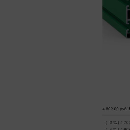
4 802.00 руб.
( -2 % )
4 70
( -4 % )
4 60