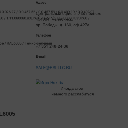
Адрес
0.0.026.27 / 0.0.457.52 / 0.0.457.59 / 0.0.489.19 / 0.0.492.97
Центральный офис в г.Челябинске
60 / 1.11.080080.83LP.61), 8E SP (1.11.080080.83SP.60 /
454084, Челябинск,
пр. Победы, д. 160, оф 427а
Телефон
 / RAL6005 / Темно-зеленый
+7 351 248-24-36
E-mail
SALE@RSI-LLC.RU
Иногда стоит
немного расслабиться
L6005