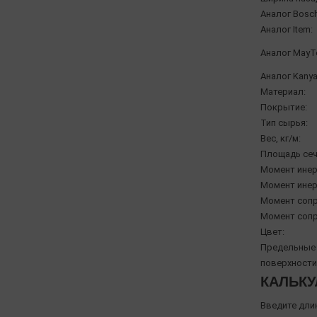
Аналог Bosch
Аналог Item:
Аналог MayT
Аналог Kanya
Материал:
Покрытие:
Тип сырья:
Вес, кг/м:
Площадь сеч
Момент инерц
Момент инерц
Момент сопр
Момент сопр
Цвет:
Предельные 
поверхности
КАЛЬКУ
Введите дли