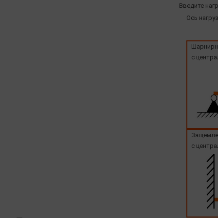
Введите нагр
Ось нагруз
Шарнирн
с центра
Защемле
с центра