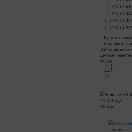
( -6 % )
4 51
( -8 % )
4 41
( -10 % )
4 32
( -12 % )
4 22
Купить с резк
(составить ка
Купить целыми х
Целыми хлыста
3.02 м
-
+
НА СКЛАДЕ:
1000 м.