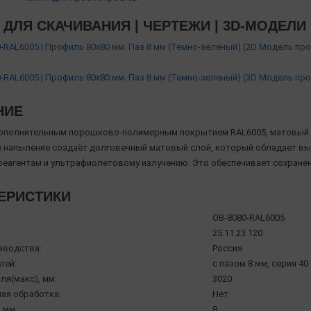
ДЛЯ СКАЧИВАНИЯ | ЧЕРТЕЖИ | 3D-МОДЕЛИ
-RAL6005 | Профиль 80х80 мм. Паз 8 мм (Темно-зеленый) (2D Модель пр
-RAL6005 | Профиль 80х80 мм. Паз 8 мм (Темно-зеленый) (3D Модель пр
НИЕ
ополнительным порошково-полимерным покрытием RAL6005, матовый.
напыление создаёт долговечный матовый слой, который обладает вы
реагентам и ультрафиолетовому излучению. Это обеспечивает сохране
ЕРИСТИКИ
OB-8080-RAL6005
25.11.23.120
зводства:
Россия
лей:
с пазом 8 мм, серия 40
ля(макс), мм:
3020
ая обработка:
Нет
 мм:
8