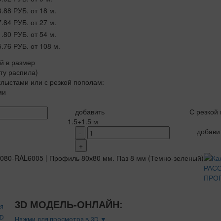
3.88 РУБ.
от 18 м.
7.84 РУБ.
от 27 м.
1.80 РУБ.
от 54 м.
5.76 РУБ.
от 108 м.
ой в размер
рту распила)
лыстами или с резкой пополам:
ми
добавить
С резкой
1.5+1.5 м
добави
-
+
РАС
ПРО
3D МОДЕЛЬ-ОНЛАЙН:
Нажми для просмотра в 3D ▼