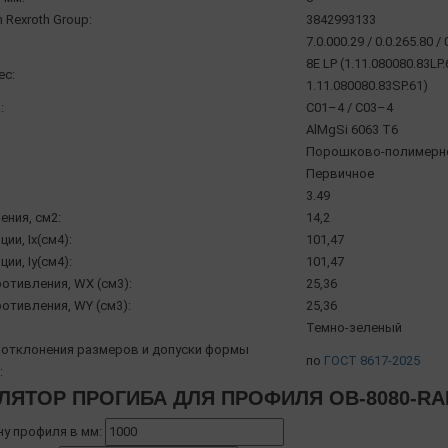
 Rexroth Group:
3842993133
7.0.000.29 / 0.0.265.80 / 
8E LP (1.11.080080.83LP.
ec:
1.11.080080.83SP.61)
:
С01–4 / С03–4
AlMgSi 6063 Т6
Порошково-полимерное
Первичное
3.49
ения, см2:
14,2
ии, Ix(см4):
101,47
ии, Iy(см4):
101,47
отивления, WX (см3):
25,36
отивления, WY (см3):
25,36
Темно-зеленый
отклонения размеров и допуски формы
по
ГОСТ 8617-2025
:
ЛЯТОР ПРОГИБА ДЛЯ ПРОФИЛЯ OB-8080-RA
ну профиля в мм: