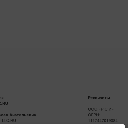
ок:
Реквизиты
C.RU
ООО «Р.С.И»
слав Анатольевич
ОГРН:
I-LLC.RU
1117447019084
сенджеры:
ИНН: