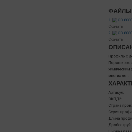
ФАЙЛЫ 
1.
OB-8080
Скачать
2.
OB-8080
Скачать
ОПИСА
Профиль с д
Порошковое 
химическим 
многих лет.
ХАРАКТ
Артикул:
ОКПД2:
Страна прои
Серия профи
Длина профи
Дробеструйн
Ширина паза,