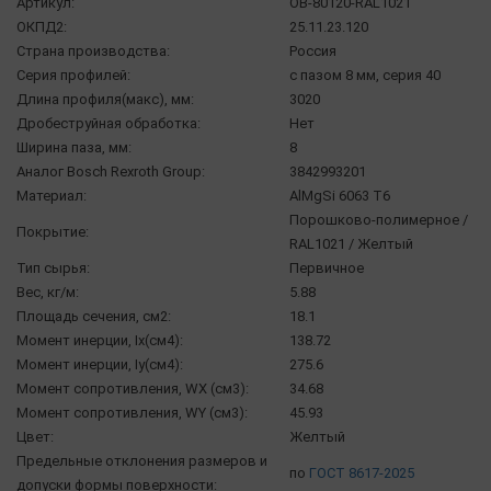
Артикул:
OB-80120-RAL1021
ОКПД2:
25.11.23.120
Страна производства:
Россия
Серия профилей:
с пазом 8 мм, серия 40
Длина профиля(макс), мм:
3020
Дробеструйная обработка:
Нет
Ширина паза, мм:
8
Аналог Bosch Rexroth Group:
3842993201
Материал:
AlMgSi 6063 Т6
Порошково-полимерное /
Покрытие:
RAL1021 / Желтый
Тип сырья:
Первичное
Вес, кг/м:
5.88
Площадь сечения, см2:
18.1
Момент инерции, Ix(см4):
138.72
Момент инерции, Iy(см4):
275.6
Момент сопротивления, WX (см3):
34.68
Момент сопротивления, WY (см3):
45.93
Цвет:
Желтый
Предельные отклонения размеров и
по
ГОСТ 8617-2025
допуски формы поверхности: