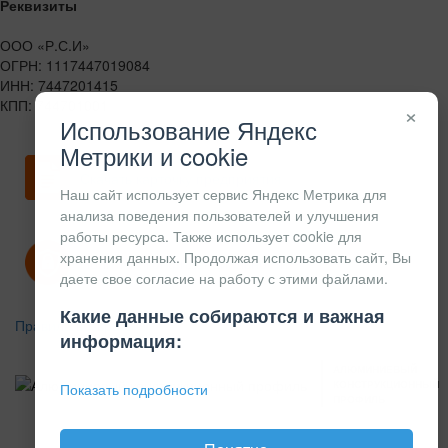
Реквизиты
ООО «Р.С.И»
ОГРН: 1117447019084
ИНН: 7447201415
КПП: 744701001
×
Использование Яндекс
Метрики и cookie
Скачать карточку предприятия
Наш сайт использует сервис Яндекс Метрика для
анализа поведения пользователей и улучшения
работы ресурса. Также использует cookie для
хранения данных. Продолжая использовать сайт, Вы
Политика конфиденциальности
даете свое согласие на работу с этими файлами.
Какие данные собираются и важная
Правила возврата
информация:
АЛЮМИНИЕВЫЙ
КОНСТРУКЦИОННЫЙ
Показать подробности
ПРОФИЛЬ