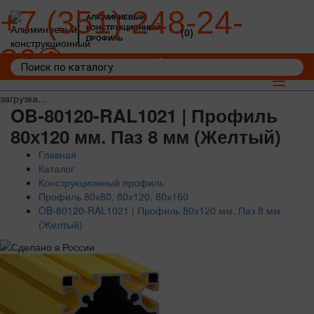
+7 (351) 248-24-
АЛЮМИНИЕВЫЙ
КОНСТРУКЦИОННЫЙ
(0)
ПРОФИЛЬ
36
Войти
Корзина: 0
Toggle
navigat
загрузка...
OB-80120-RAL1021 | Профиль
80х120 мм. Паз 8 мм (Желтый)
Главная
Каталог
Конструкционный профиль
Профиль 80х80, 80х120, 80х160
OB-80120-RAL1021 | Профиль 80х120 мм. Паз 8 мм
(Желтый)