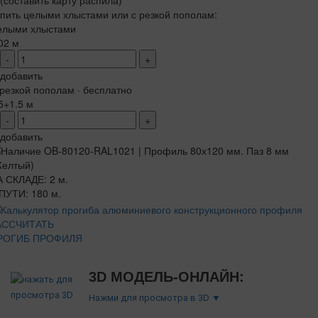
(составить карту распила)
пить целыми хлыстами или с резкой пополам:
елыми хлыстами
02 м
-
+
добавить
резкой пополам · бесплатно
5+1.5 м
-
+
добавить
 СКЛАДЕ: 2 м.
ПУТИ: 180 м.
АССЧИТАТЬ
РОГИБ ПРОФИЛЯ
3D МОДЕЛЬ-ОНЛАЙН:
Нажми для просмотра в 3D ▼