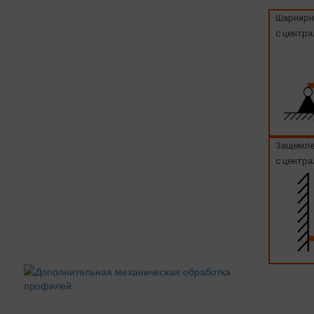
Шарнирн
с центра
Защемле
с центра