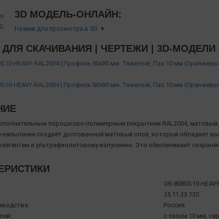
3D МОДЕЛЬ-ОНЛАЙН:
Нажми для просмотра в 3D ▼
ДЛЯ СКАЧИВАНИЯ | ЧЕРТЕЖИ | 3D-МОДЕЛИ
S10-HEAVY-RAL2004 | Профиль 80х80 мм. Тяжелый, Паз 10 мм (Оранжевы
S10-HEAVY-RAL2004 | Профиль 80х80 мм. Тяжелый, Паз 10 мм (Оранжевы
НИЕ
ополнительным порошково-полимерным покрытием RAL2004, матовый.
напыление создаёт долговечный матовый слой, который обладает вы
реагентам и ультрафиолетовому излучению. Это обеспечивает сохране
ЕРИСТИКИ
OB-8080S10-HEAVY
25.11.23.120
зводства:
Россия
лей:
с пазом 10 мм, се