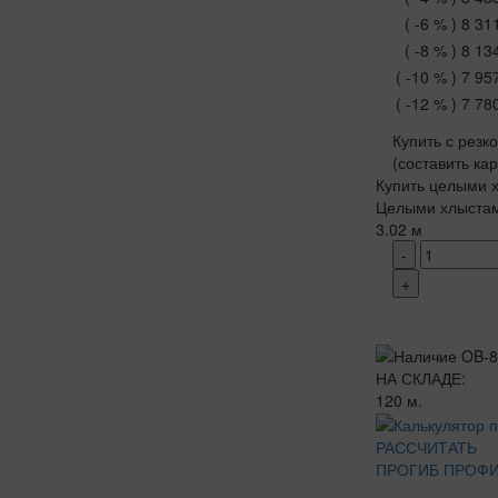
( -6 % )
8 31
( -8 % )
8 13
( -10 % )
7 95
( -12 % )
7 78
Купить с резк
(составить ка
Купить целыми х
Целыми хлыста
3.02 м
-
+
НА СКЛАДЕ:
120 м.
РАССЧИТАТЬ
ПРОГИБ ПРОФ