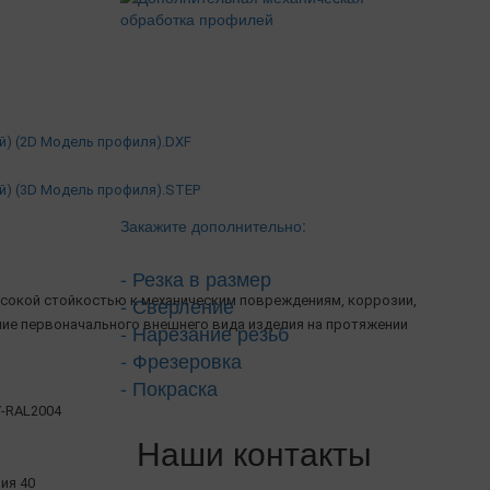
й) (2D Модель профиля).DXF
й) (3D Модель профиля).STEP
Закажите дополнительно:
- Резка в размер
- Сверление
сокой стойкостью к механическим повреждениям, коррозии,
ние первоначального внешнего вида изделия на протяжении
- Нарезание резьб
- Фрезеровка
- Покраска
-RAL2004
Наши контакты
рия 40