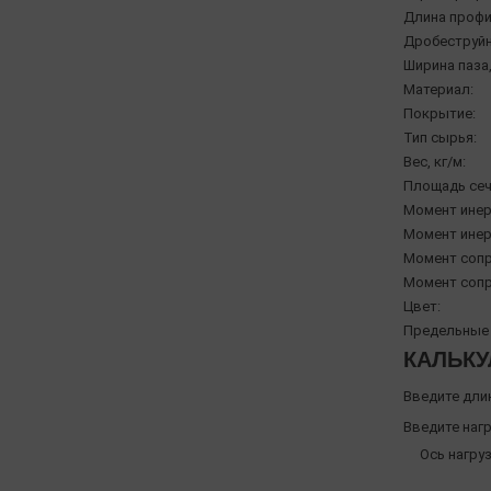
Длина профи
Дробеструйн
Ширина паза,
Материал:
Покрытие:
Тип сырья:
Вес, кг/м:
Площадь сеч
Момент инерц
Момент инерц
Момент сопр
Момент сопр
Цвет:
Предельные 
КАЛЬКУ
Введите дли
Введите нагр
Ось нагруз