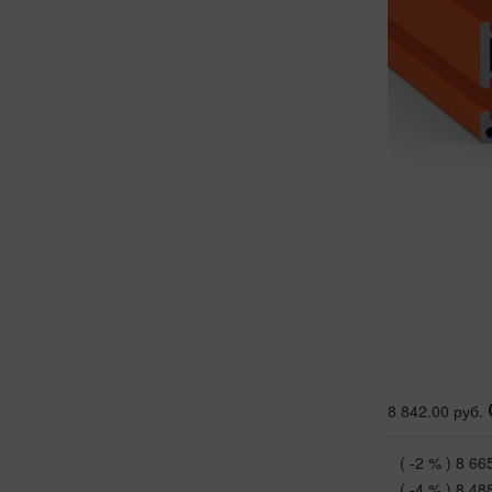
8 842.00 руб.
( -2 % )
8 66
( -4 % )
8 48