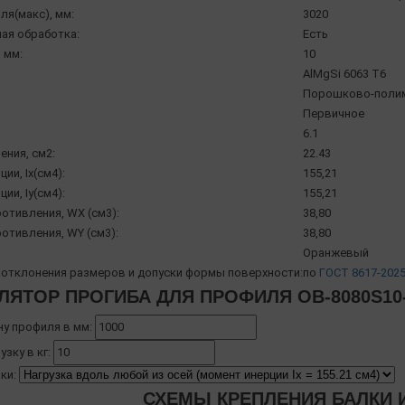
ля(макс), мм:
3020
ая обработка:
Есть
 мм:
10
AlMgSi 6063 Т6
Порошково-полим
Первичное
6.1
ения, см2:
22.43
ии, Ix(см4):
155,21
ии, Iy(см4):
155,21
отивления, WX (см3):
38,80
отивления, WY (см3):
38,80
Оранжевый
отклонения размеров и допуски формы поверхности:
по
ГОСТ 8617-202
ЛЯТОР ПРОГИБА ДЛЯ ПРОФИЛЯ OB-8080S10
ну профиля в мм:
узку в кг:
ки:
СХЕМЫ КРЕПЛЕНИЯ БАЛКИ И