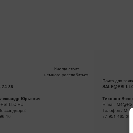
Иногда стоит
немного расслабиться
Почта для заяв
8-24-36
SALE@RSI-LL
лександр Юрьевич
Тихонов Вяче
@RSI-LLC.RU
E-mail: M4@RS
Мессенджеры:
Телефон / Мес
96-10
+7-951-465-28-