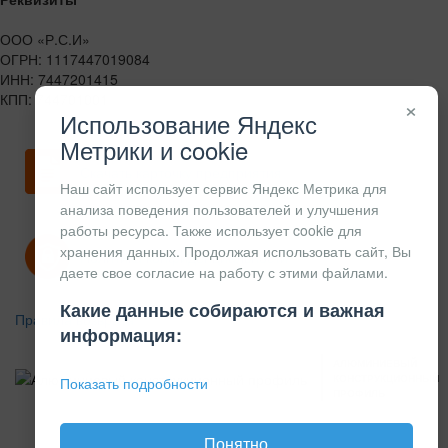
ООО «Р.С.И»
ОГРН: 1117447019084
ИНН: 7447201415
КПП: 744701001
×
Использование Яндекс
Метрики и cookie
Скачать карточку предприятия
Наш сайт использует сервис Яндекс Метрика для
анализа поведения пользователей и улучшения
работы ресурса. Также использует cookie для
хранения данных. Продолжая использовать сайт, Вы
Политика конфиденциальности
даете свое согласие на работу с этими файлами.
Какие данные собираются и важная
Правила возврата
информация:
АЛЮМИНИЕВЫЙ
КОНСТРУКЦИОННЫЙ
Показать подробности
ПРОФИЛЬ
Понятно