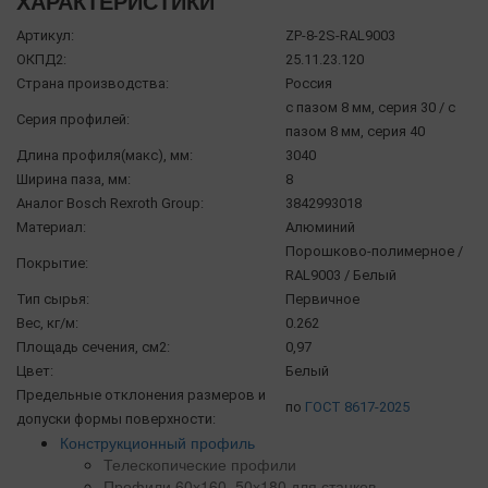
ХАРАКТЕРИСТИКИ
Артикул:
ZP-8-2S-RAL9003
ОКПД2:
25.11.23.120
Страна производства:
Россия
с пазом 8 мм, серия 30 / с
Серия профилей:
пазом 8 мм, серия 40
Длина профиля(макс), мм:
3040
Ширина паза, мм:
8
Аналог Bosch Rexroth Group:
3842993018
Материал:
Алюминий
Порошково-полимерное /
Покрытие:
RAL9003 / Белый
Тип сырья:
Первичное
Вес, кг/м:
0.262
Площадь сечения, см2:
0,97
Цвет:
Белый
Предельные отклонения размеров и
по
ГОСТ 8617-2025
допуски формы поверхности:
Конструкционный профиль
Телескопические профили
Профили 60х160, 50х180 для станков