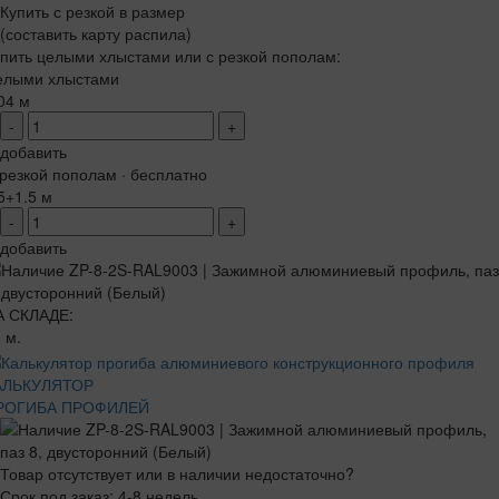
Купить с резкой в размер
(составить карту распила)
пить целыми хлыстами или с резкой пополам:
елыми хлыстами
04 м
-
+
добавить
резкой пополам · бесплатно
5+1.5 м
-
+
добавить
А СКЛАДЕ:
 м.
АЛЬКУЛЯТОР
РОГИБА ПРОФИЛЕЙ
Товар отсутствует или в наличии недостаточно?
Срок под заказ: 4-8 недель