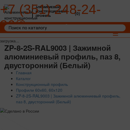
+7 (351) 248-24-
АЛЮМИНИЕВЫЙ
КОНСТРУКЦИОННЫЙ
(0)
ПРОФИЛЬ
36
Войти
Корзина: 0
Toggle
navigat
загрузка...
ZP-8-2S-RAL9003 | Зажимной
алюминиевый профиль, паз 8,
двусторонний (Белый)
Главная
Каталог
Конструкционный профиль
Профили 60х60, 60х120
ZP-8-2S-RAL9003 | Зажимной алюминиевый профиль,
паз 8, двусторонний (Белый)