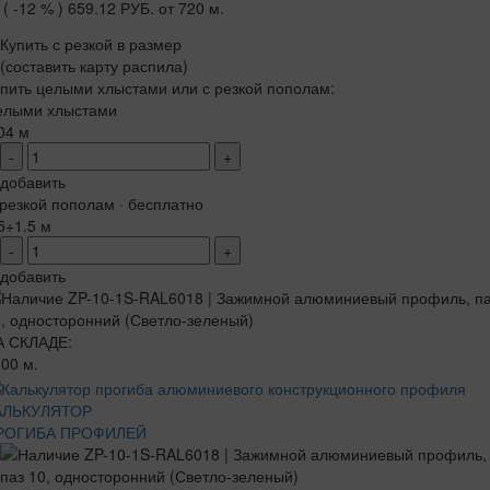
( -12 % )
659.12 РУБ.
от 720 м.
Купить с резкой в размер
(составить карту распила)
пить целыми хлыстами или с резкой пополам:
елыми хлыстами
04 м
-
+
добавить
резкой пополам · бесплатно
5+1.5 м
-
+
добавить
А СКЛАДЕ:
00 м.
АЛЬКУЛЯТОР
РОГИБА ПРОФИЛЕЙ