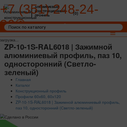
+7 (351) 248-24-
АЛЮМИНИЕВЫЙ
КОНСТРУКЦИОННЫЙ
(0)
ПРОФИЛЬ
36
Войти
Корзина: 0
Toggle
navigat
загрузка...
ZP-10-1S-RAL6018 | Зажимной
алюминиевый профиль, паз 10,
односторонний (Светло-
зеленый)
Главная
Каталог
Конструкционный профиль
Профили 60х60, 60х120
ZP-10-1S-RAL6018 | Зажимной алюминиевый профиль,
паз 10, односторонний (Светло-зеленый)