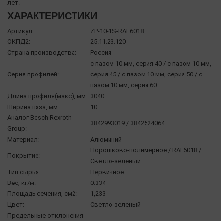
лет.
ХАРАКТЕРИСТИКИ
Артикул:
ZP-10-1S-RAL6018
ОКПД2:
25.11.23.120
Страна производства:
Россия
с пазом 10 мм, серия 40 / с пазом 10 мм,
Серия профилей:
серия 45 / с пазом 10 мм, серия 50 / с
пазом 10 мм, серия 60
Длина профиля(макс), мм:
3040
Ширина паза, мм:
10
Аналог Bosch Rexroth
3842993019 / 3842524064
Group:
Материал:
Алюминий
Порошково-полимерное / RAL6018 /
Покрытие:
Светло-зеленый
Тип сырья:
Первичное
Вес, кг/м:
0.334
Площадь сечения, см2:
1,233
Цвет:
Светло-зеленый
Предельные отклонения