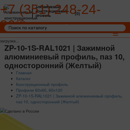
+7 (351) 248-24-
АЛЮМИНИЕВЫЙ
КОНСТРУКЦИОННЫЙ
(0)
ПРОФИЛЬ
36
Войти
Корзина: 0
Toggle
navigat
загрузка...
ZP-10-1S-RAL1021 | Зажимной
алюминиевый профиль, паз 10,
односторонний (Желтый)
Главная
Каталог
Конструкционный профиль
Профили 60х60, 60х120
ZP-10-1S-RAL1021 | Зажимной алюминиевый профиль,
паз 10, односторонний (Желтый)