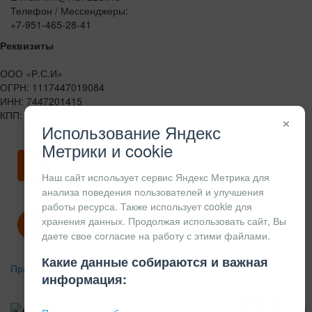
Телефон / Мессенджеры:
+7-951-465-28-41
Реквизиты
ООО «Р.С.И»
ОГРН: 1117447019084
ИНН: 7447201415
КПП: 744701001
×
Использование Яндекс
Метрики и cookie
Скачать карточку предприятия
Наш сайт использует сервис Яндекс Метрика для
анализа поведения пользователей и улучшения
работы ресурса. Также использует cookie для
хранения данных. Продолжая использовать сайт, Вы
Политика конфиденциальности
даете свое согласие на работу с этими файлами.
Какие данные собираются и важная
Правила возврата
информация:
АЛЮМИНИЕВЫЙ
КОНСТРУКЦИОННЫЙ