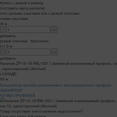
Купить с резкой в размер
(составить карту распила)
пить целыми хлыстами или с резкой пополам:
елыми хлыстами
04 м
-
+
добавить
резкой пополам · бесплатно
5+1.5 м
-
+
добавить
А СКЛАДЕ:
00 м.
АЛЬКУЛЯТОР
РОГИБА ПРОФИЛЕЙ
Товар отсутствует или в наличии недостаточно?
Срок под заказ: 4-8 недель