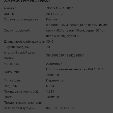
ХАРАКТЕРИСТИКИ
Артикул:
ZP-10-1S-RAL1021
ОКПД2:
25.11.23.120
Страна производства:
Россия
с пазом 10 мм, серия 40 / с пазом 10 мм,
Серия профилей:
серия 45 / с пазом 10 мм, серия 50 / с
пазом 10 мм, серия 60
Длина профиля(макс), мм:
3040
Ширина паза, мм:
10
Аналог Bosch Rexroth
3842993019 / 3842524064
Group:
Материал:
Алюминий
Порошково-полимерное / RAL1021 /
Покрытие:
Желтый
Тип сырья:
Первичное
Вес, кг/м:
0.334
Площадь сечения, см2:
1,233
Цвет:
Желтый
Предельные отклонения
размеров и допуски
по
ГОСТ 8617-2025