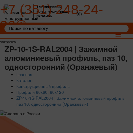
+7 (351) 248-24-
АЛЮМИНИЕВЫЙ
КОНСТРУКЦИОННЫЙ
(0)
ПРОФИЛЬ
36
Войти
Корзина: 0
Toggle
navigat
загрузка...
ZP-10-1S-RAL2004 | Зажимной
алюминиевый профиль, паз 10,
односторонний (Оранжевый)
Главная
Каталог
Конструкционный профиль
Профили 60х60, 60х120
ZP-10-1S-RAL2004 | Зажимной алюминиевый профиль,
паз 10, односторонний (Оранжевый)