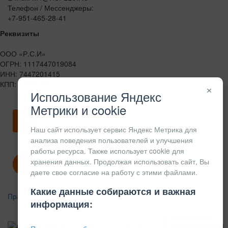
Телефон / Мессенджеры:
+7-951-465-28-41
Реквизиты
ООО «Р.С.И»
ОГРН: 1117447019084
ИНН: 7447201415
КПП: 744701001
×
Использование Яндекс
Метрики и cookie
Скачать карточку предприятия
Наш сайт использует сервис Яндекс Метрика для
анализа поведения пользователей и улучшения
работы ресурса. Также использует cookie для
хранения данных. Продолжая использовать сайт, Вы
Политика конфиденциальности
даете свое согласие на работу с этими файлами.
Какие данные собираются и важная
Правила возврата
информация:
АЛЮМИНИЕВЫЙ
КОНСТРУКЦИОННЫЙ