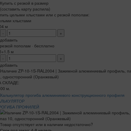
Купить с резкой в размер
(составить карту распила)
пить целыми хлыстами или с резкой пополам:
елыми хлыстами
04 м
-
+
добавить
резкой пополам · бесплатно
5+1.5 м
-
+
добавить
А СКЛАДЕ:
00 м.
АЛЬКУЛЯТОР
РОГИБА ПРОФИЛЕЙ
Товар отсутствует или в наличии недостаточно?
Срок под заказ: 4-8 недель