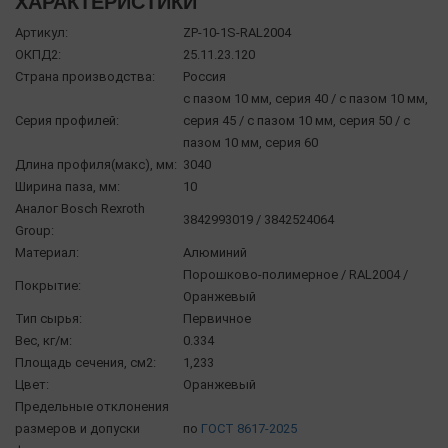
ХАРАКТЕРИСТИКИ
Артикул:
ZP-10-1S-RAL2004
ОКПД2:
25.11.23.120
Страна производства:
Россия
с пазом 10 мм, серия 40 / с пазом 10 мм,
Серия профилей:
серия 45 / с пазом 10 мм, серия 50 / с
пазом 10 мм, серия 60
Длина профиля(макс), мм:
3040
Ширина паза, мм:
10
Аналог Bosch Rexroth
3842993019 / 3842524064
Group:
Материал:
Алюминий
Порошково-полимерное / RAL2004 /
Покрытие:
Оранжевый
Тип сырья:
Первичное
Вес, кг/м:
0.334
Площадь сечения, см2:
1,233
Цвет:
Оранжевый
Предельные отклонения
размеров и допуски
по
ГОСТ 8617-2025