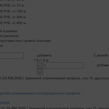
96 РУБ.
от 72 м.
28 РУБ.
от 120 м.
60 РУБ.
от 300 м.
92 РУБ.
от 600 м.
ой в размер
рту распила)
лыстами или с резкой пополам:
ми
добавить
С резкой
1.5+1.5 м
добави
-
+
ФИЛЕЙ