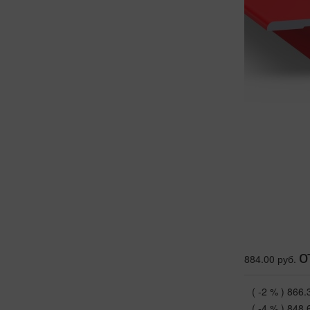
о
884.00 руб.
( -2 % )
866.
( -4 % )
848.