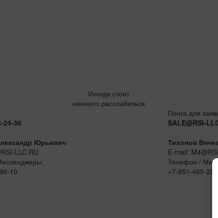
Иногда стоит
немного расслабиться
Почта для заяв
8-24-36
SALE@RSI-LL
лександр Юрьевич
Тихонов Вяче
@RSI-LLC.RU
E-mail: M4@RS
Мессенджеры:
Телефон / Мес
96-10
+7-951-465-28-