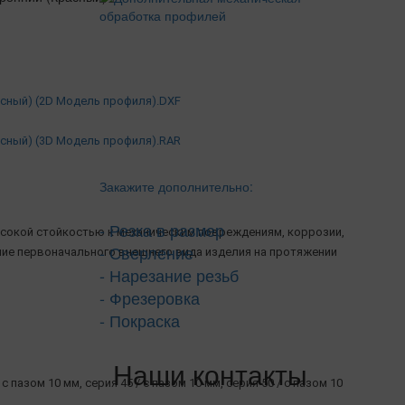
асный) (2D Модель профиля).DXF
асный) (3D Модель профиля).RAR
Закажите дополнительно:
- Резка в размер
сокой стойкостью к механическим повреждениям, коррозии,
- Сверление
ние первоначального внешнего вида изделия на протяжении
- Нарезание резьб
- Фрезеровка
- Покраска
Наши контакты
 с пазом 10 мм, серия 45 / с пазом 10 мм, серия 50 / с пазом 10