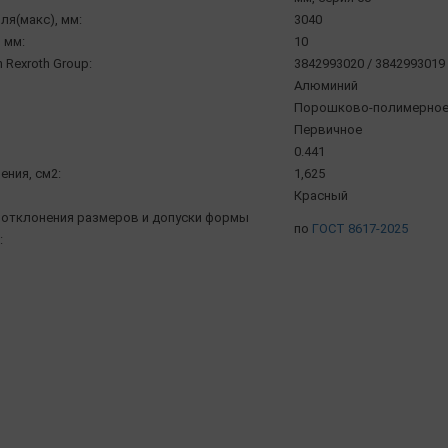
ля(макс), мм:
3040
 мм:
10
 Rexroth Group:
3842993020 / 3842993019
Алюминий
Порошково-полимерное 
Первичное
0.441
ения, см2:
1,625
Красный
отклонения размеров и допуски формы
по
ГОСТ 8617-2025
: