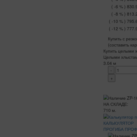
( -6 % )
830.
( -8 % )
813.
( -10 % )
795.
( -12 % )
777.
Купить с резк
(составить ка
Купить целыми х
Целыми хлыста
3.04 м
-
+
НА СКЛАДЕ:
710 м.
КАЛЬКУЛЯТОР
ПРОГИБА ПРО