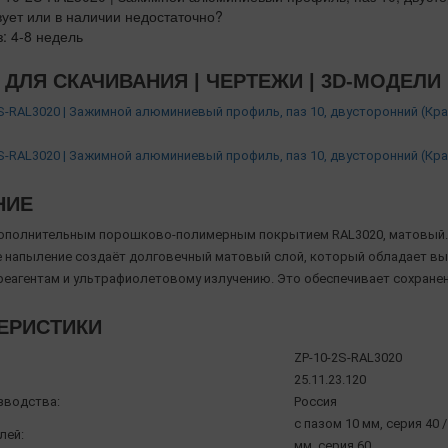
вует или в наличии недостаточно?
з: 4-8 недель
ДЛЯ СКАЧИВАНИЯ | ЧЕРТЕЖИ | 3D-МОДЕЛИ
S-RAL3020 | Зажимной алюминиевый профиль, паз 10, двусторонний (Кр
S-RAL3020 | Зажимной алюминиевый профиль, паз 10, двусторонний (Кр
НИЕ
ополнительным порошково-полимерным покрытием RAL3020, матовый.
напыление создаёт долговечный матовый слой, который обладает вы
реагентам и ультрафиолетовому излучению. Это обеспечивает сохране
ЕРИСТИКИ
ZP-10-2S-RAL3020
25.11.23.120
зводства:
Россия
с пазом 10 мм, серия 40 /
лей:
мм, серия 60