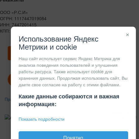
ООО «Р.С.И»
ОГРН: 1117447019084
ИНН: 7447201415
КПП: 744701001
×
Использование Яндекс
Метрики и cookie
Скачать карточку предприятия
Наш сайт использует сервис Яндекс Метрика для
анализа поведения пользователей и улучшения
работы ресурса. Также использует cookie для
хранения данных. Продолжая использовать сайт, Вы
Политика конфиденциальности
даете свое согласие на работу с этими файлами.
Какие данные собираются и важная
Правила возврата
информация:
АЛЮМИНИЕВЫЙ
КОНСТРУКЦИОННЫЙ
Показать подробности
ПРОФИЛЬ
Понятно