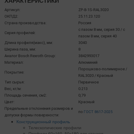
ХАРАКТЕРИСТИКИ
Артикул:
ZP-8-1S-RAL3020
ОКПД2:
25.11.23.120
Страна производства:
Россия
с пазом 8 мм, серия 30 / с
Серия профилей:
пазом 8 мм, серия 40
Длина профиля(макс), мм:
3040
Ширина паза, мм:
8
Аналог Bosch Rexroth Group:
3842993017
Материал:
Алюминий
Порошково-полимерное /
Покрытие:
RAL3020 / Красный
Тип сырья:
Первичное
Вес, кг/м:
0.213
Площадь сечения, см2:
0,79
Цвет:
Красный
Предельные отклонения размеров и
по
ГОСТ 8617-2025
допуски формы поверхности:
Конструкционный профиль
Телескопические профили
Профили 60х160, 50х180 для станков