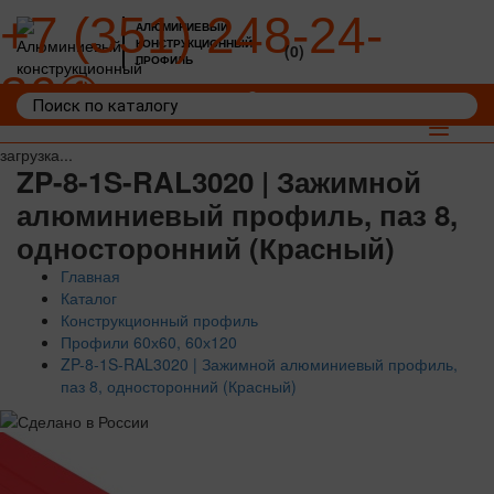
+7 (351) 248-24-
АЛЮМИНИЕВЫЙ
КОНСТРУКЦИОННЫЙ
(0)
ПРОФИЛЬ
36
Войти
Корзина: 0
Toggle
navigat
загрузка...
ZP-8-1S-RAL3020 | Зажимной
алюминиевый профиль, паз 8,
односторонний (Красный)
Главная
Каталог
Конструкционный профиль
Профили 60х60, 60х120
ZP-8-1S-RAL3020 | Зажимной алюминиевый профиль,
паз 8, односторонний (Красный)