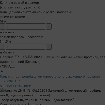
Купить с резкой в размер
(составить карту распила)
пить целыми хлыстами или с резкой пополам:
елыми хлыстами
04 м
-
+
добавить
резкой пополам · бесплатно
5+1.5 м
-
+
добавить
А СКЛАДЕ:
 м.
АЛЬКУЛЯТОР
РОГИБА ПРОФИЛЕЙ
Товар отсутствует или в наличии недостаточно?
Срок под заказ: 4-8 недель