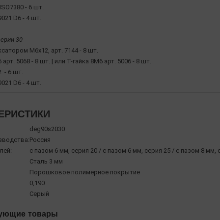
ISO7380 - 6 шт.
021 D6 - 4 шт.
ерии 30
иксатором М6х12, арт. 7144 - 8 шт.
 арт. 5068 - 8 шт. | или Т-гайка 8М6 арт. 5006 - 8 шт.
2 - 6 шт.
021 D6 - 4 шт.
ЕРИСТИКИ
deg90s2030
зводства:
Россия
лей:
с пазом 6 мм, серия 20 / с пазом 6 мм, серия 25 / с пазом 8 мм, 
Сталь 3 мм
Порошковое полимерное покрытие
0,190
Серый
ующие товары