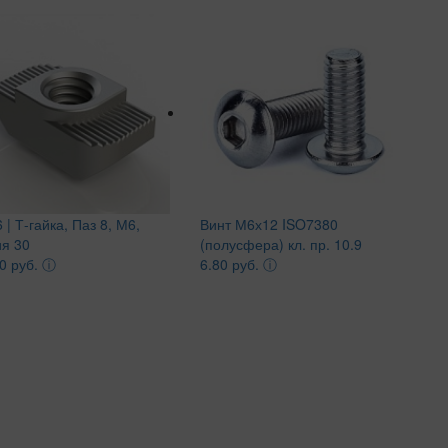
 | Т-гайка, Паз 8, М6,
Винт М6х12 ISO7380
ия 30
(полусфера) кл. пр. 10.9
0 руб.
ⓘ
6.80 руб.
ⓘ