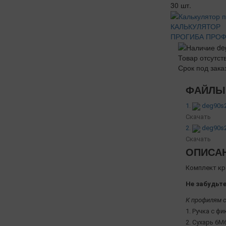
30 шт.
КАЛЬКУЛЯТОР
ПРОГИБА ПРО
Товар отсутст
Срок под зака
ФАЙЛЫ 
1.
deg90s2
Скачать
2.
deg90s2
Скачать
ОПИСА
Комплект кр
Не забудьте
К профилям с
1. Ручка с фи
2. Сухарь 6М6