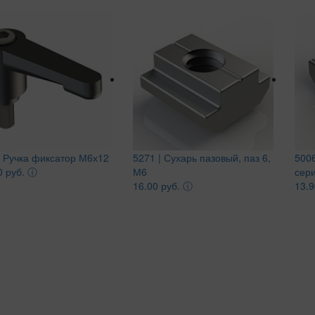
| Ручка фиксатор М6х12
5271 | Сухарь пазовый, паз 6,
5006
0 руб.
ⓘ
М6
сер
16.00 руб.
ⓘ
13.9