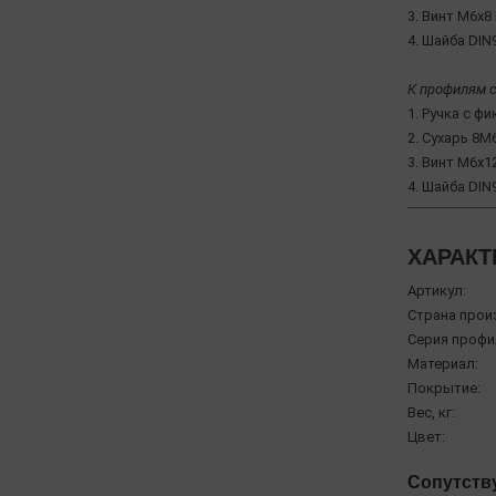
3. Винт М6х8 
4. Шайба DIN9
К профилям с
1. Ручка с ф
2. Сухарь 8М6
3. Винт М6х1
4. Шайба DIN9
ХАРАКТ
Артикул:
Страна прои
Серия профи
Материал:
Покрытие:
Вес, кг:
Цвет:
Сопутств