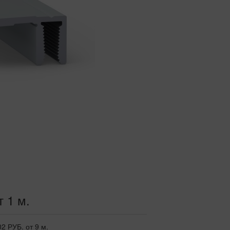
т 1 м.
02 РУБ.
от 9 м.