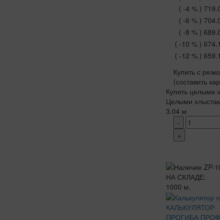
( -4 % )
719.
( -6 % )
704.
( -8 % )
689.
( -10 % )
674.
( -12 % )
659.
Купить с резк
(составить ка
Купить целыми х
Целыми хлыста
3.04 м
-
+
НА СКЛАДЕ:
1000 м.
КАЛЬКУЛЯТОР
ПРОГИБА ПРО