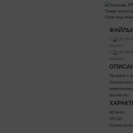
Товар отсутст
Срок под зака
ФАЙЛЫ 
1.
ZP-10-1
Скачать
2.
ZP-10-1
Скачать
ОПИСА
Профиль с д
Порошковое 
химическим 
многих лет.
ХАРАКТ
Артикул:
ОКПД2:
Страна прои