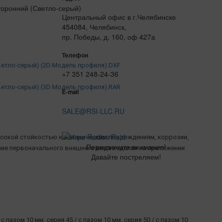
Центральный офис в г.Челябинске
454084, Челябинск,
пр. Победы, д. 160, оф 427а
Телефон
ветло-серый) (2D Модель профиля).DXF
+7 351 248-24-36
ветло-серый) (3D Модель профиля).RAR
E-mail
SALE@RSI-LLC.RU
сокой стойкостью к механическим повреждениям, коррозии,
Переключите внимание!
ние первоначального внешнего вида изделия на протяжении
Давайте постреляем!
 с пазом 10 мм, серия 45 / с пазом 10 мм, серия 50 / с пазом 10