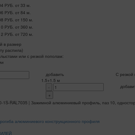
04 РУБ.
от 33 м.
06 РУБ.
от 84 м.
08 РУБ.
от 150 м.
10 РУБ.
от 360 м.
12 РУБ.
от 720 м.
ой в размер
рту распила)
лыстами или с резкой пополам:
ми
добавить
С резкой
1.5+1.5 м
добави
-
+
ФИЛЕЙ