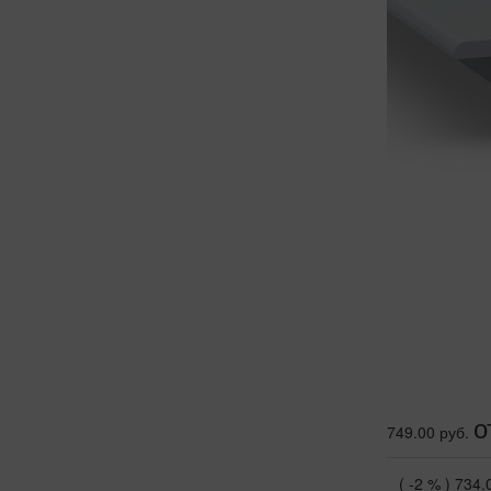
о
749.00 руб.
( -2 % )
734.