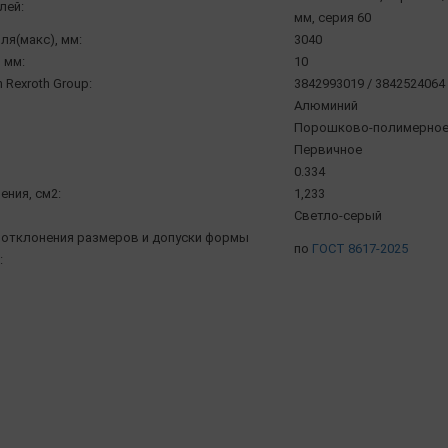
лей:
мм, серия 60
ля(макс), мм:
3040
 мм:
10
 Rexroth Group:
3842993019 / 3842524064
Алюминий
Порошково-полимерное 
Первичное
0.334
ения, см2:
1,233
Светло-серый
отклонения размеров и допуски формы
по
ГОСТ 8617-2025
: