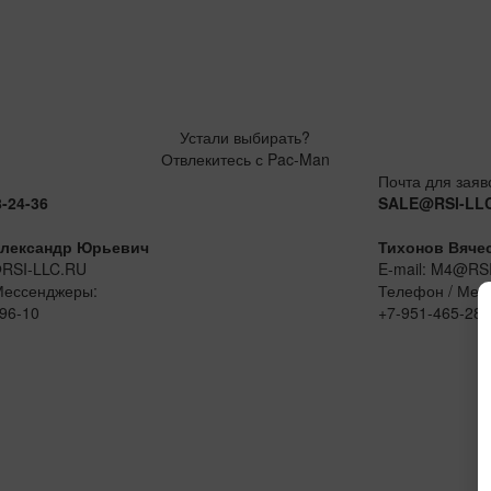
Устали выбирать?
Отвлекитесь с Pac-Man
Почта для заяв
8-24-36
SALE@RSI-LL
лександр Юрьевич
Тихонов Вяче
@RSI-LLC.RU
E-mail: M4@RS
Мессенджеры:
Телефон / Мес
96-10
+7-951-465-28-