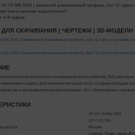
вует или в наличии недостаточно?
з: 4-8 недель
ДЛЯ СКАЧИВАНИЯ | ЧЕРТЕЖИ | 3D-МОДЕЛИ
S-RAL7035 | Зажимной алюминиевый профиль, паз 10, односторонний (С
S-RAL7035 | Зажимной алюминиевый профиль, паз 10, односторонний (С
НИЕ
ополнительным порошково-полимерным покрытием RAL7035, матовый.
напыление создаёт долговечный матовый слой, который обладает вы
реагентам и ультрафиолетовому излучению. Это обеспечивает сохране
ЕРИСТИКИ
ZP-10-1S-RAL7035
25.11.23.120
зводства:
Россия
с пазом 10 мм, серия 40 /